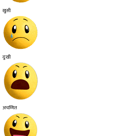
खुसी
दुःखी
अचम्मित