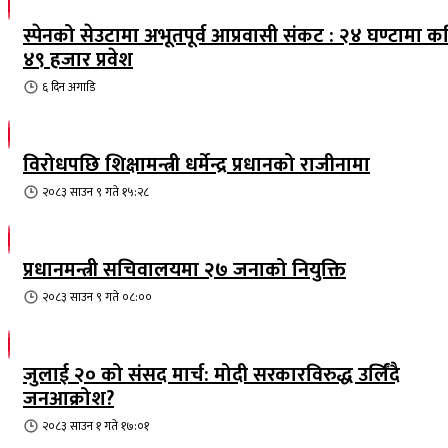
स्पेनको सेउटामा अभूतपूर्व आप्रवासी संकट : २४ घण्टामा क
४९ हजार प्रवेश
६ दिन
अगाडि
विरोधपछि शिक्षामन्त्री धर्मेन्द्र प्रधानको राजीनामा
२०८३ साउन ९ गते १५:२८
प्रधानमन्त्री सचिवालयमा २७ जनाको नियुक्ति
२०८३ साउन ९ गते ०८:००
जुलाई २० को संसद मार्च: मोदी सरकारविरुद्ध उर्लिंदै
जनआक्रोश?
२०८३ साउन १ गते १७:०१