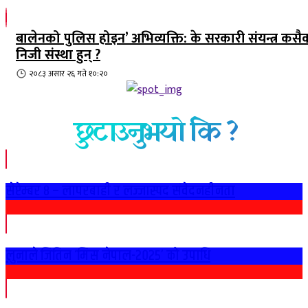
बालेनको पुलिस होइन’ अभिव्यक्ति: के सरकारी संयन्त्र कसै
निजी संस्था हुन् ?
२०८३ असार २६ गते १०:२०
छुटाउनुभयो कि ?
सेप्टेम्बर ८ – लापरबाही र लज्जास्पद संवेदनहीनता
लुनाले जितिन ‘मिस नेपाल-२०२५’ को उपाधि