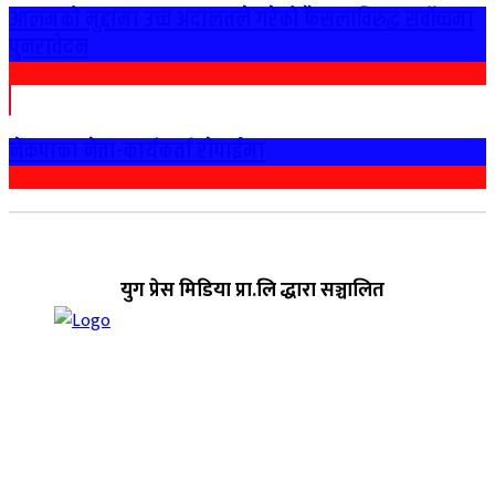
आलमको मुद्दामा उच्च अदालतले गरेको फैसलाविरुद्ध सर्वोच्चमा
पुनरावेदन
नेकपाका नेता-कार्यकर्ता राेपाईमा
युग प्रेस मिडिया प्रा.लि द्धारा सञ्चालित