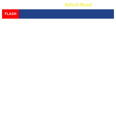
Design & Develop By-
Mahesh Bhusal
FLASH