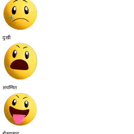
दुःखी
अचम्मित
हाँस्यास्पद