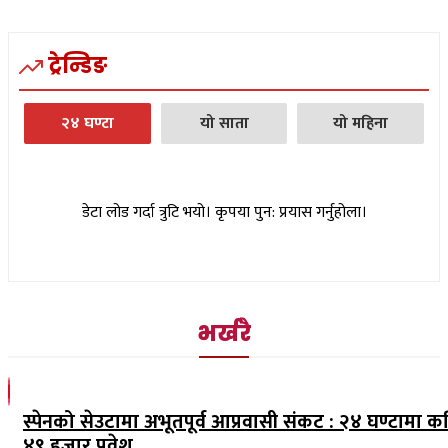
ट्रेन्डिङ
२४ घण्टा
यो साता
यो महिना
डेटा लोड गर्दा त्रुटि भयो। कृपया पुन: प्रयास गर्नुहोला।
भर्खरै
स्पेनको सेउटामा अभूतपूर्व आप्रवासी संकट : २४ घण्टामा क
४९ हजार प्रवेश