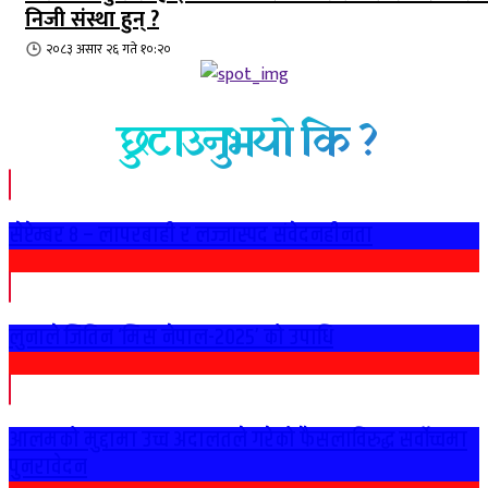
निजी संस्था हुन् ?
२०८३ असार २६ गते १०:२०
छुटाउनुभयो कि ?
सेप्टेम्बर ८ – लापरबाही र लज्जास्पद संवेदनहीनता
लुनाले जितिन ‘मिस नेपाल-२०२५’ को उपाधि
आलमको मुद्दामा उच्च अदालतले गरेको फैसलाविरुद्ध सर्वोच्चमा
पुनरावेदन