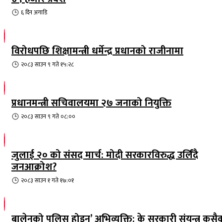
६ दिन
अगाडि
विरोधपछि शिक्षामन्त्री धर्मेन्द्र प्रधानको राजीनामा
२०८३ साउन ९ गते १५:२८
प्रधानमन्त्री सचिवालयमा २७ जनाको नियुक्ति
२०८३ साउन ९ गते ०८:००
जुलाई २० को संसद मार्च: मोदी सरकारविरुद्ध उर्लिंदै
जनआक्रोश?
२०८३ साउन १ गते १७:०१
बालेनको पुलिस होइन’ अभिव्यक्ति: के सरकारी संयन्त्र कसै