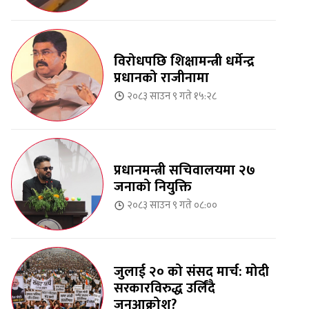
विरोधपछि शिक्षामन्त्री धर्मेन्द्र
प्रधानको राजीनामा
२०८३ साउन ९ गते १५:२८
प्रधानमन्त्री सचिवालयमा २७
जनाको नियुक्ति
२०८३ साउन ९ गते ०८:००
जुलाई २० को संसद मार्च: मोदी
सरकारविरुद्ध उर्लिंदै
जनआक्रोश?