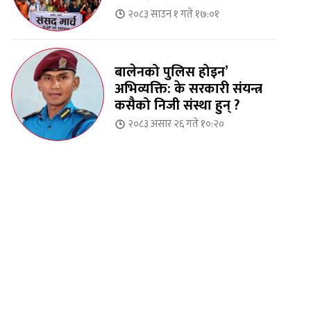
२०८३ साउन १ गते १७:०१
बालेनको पुलिस होइन’
अभिव्यक्ति: के सरकारी संयन्त्र
कसैको निजी संस्था हुन् ?
२०८३ असार २६ गते १०:२०