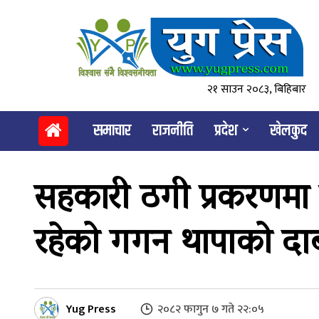
२१ साउन २०८३, बिहिबार
समाचार
राजनीति
प्रदेश
खेलकुद
सहकारी ठगी प्रकरणमा र
रहेको गगन थापाको दा
Yug Press
२०८२ फागुन ७ गते २२:०५