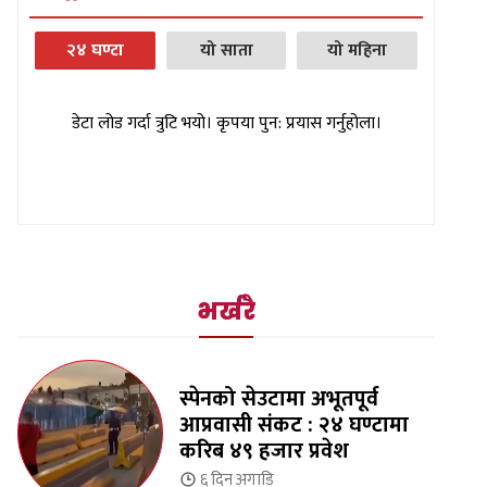
२४ घण्टा
यो साता
यो महिना
डेटा लोड गर्दा त्रुटि भयो। कृपया पुन: प्रयास गर्नुहोला।
भर्खरै
स्पेनको सेउटामा अभूतपूर्व
आप्रवासी संकट : २४ घण्टामा
करिब ४९ हजार प्रवेश
६ दिन
अगाडि