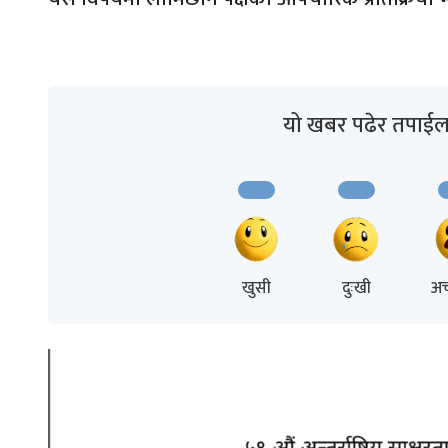
यो खबर पढेर तपाईल
खुसी
दुःखी
अच