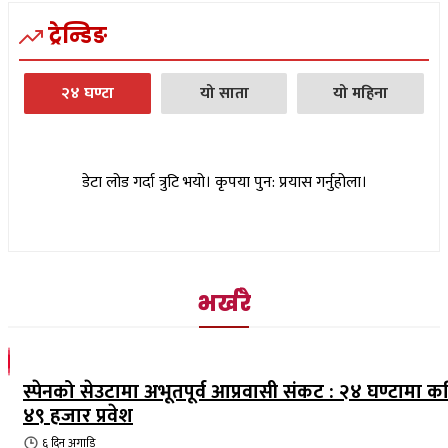
ट्रेन्डिङ
२४ घण्टा
यो साता
यो महिना
डेटा लोड गर्दा त्रुटि भयो। कृपया पुन: प्रयास गर्नुहोला।
भर्खरै
स्पेनको सेउटामा अभूतपूर्व आप्रवासी संकट : २४ घण्टामा क
४९ हजार प्रवेश
६ दिन
अगाडि