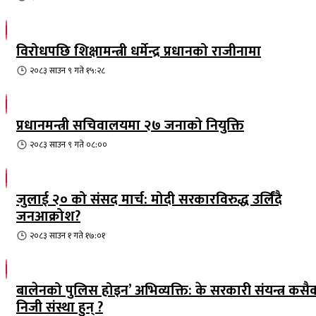
विरोधपछि शिक्षामन्त्री धर्मेन्द्र प्रधानको राजीनामा
२०८३ साउन ९ गते १५:२८
प्रधानमन्त्री सचिवालयमा २७ जनाको नियुक्ति
२०८३ साउन ९ गते ०८:००
जुलाई २० को संसद मार्च: मोदी सरकारविरुद्ध उर्लिंदै
जनआक्रोश?
२०८३ साउन १ गते १७:०१
बालेनको पुलिस होइन’ अभिव्यक्ति: के सरकारी संयन्त्र कसै
निजी संस्था हुन् ?