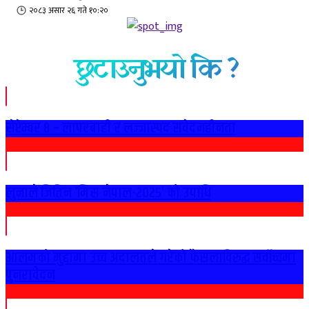
२०८३ असार २६ गते १०:२०
छुटाउनुभयो कि ?
सेप्टेम्बर ८ – लापरबाही र लज्जास्पद संवेदनहीनता
लुनाले जितिन ‘मिस नेपाल-२०२५’ को उपाधि
आलमको मुद्दामा उच्च अदालतले गरेको फैसलाविरुद्ध सर्वोच्चमा
पुनरावेदन