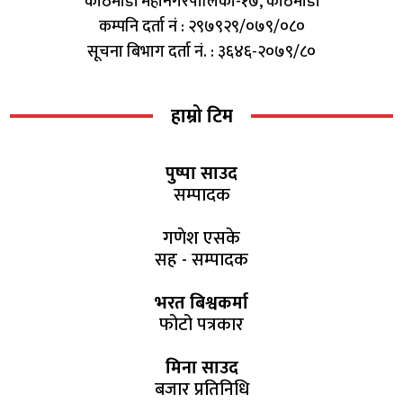
काठमाडौं महानगरपालिका-१७, काठमाडौं
कम्पनि दर्ता नं : २९७९२९/०७९/०८०
सूचना बिभाग दर्ता नं. : ३६४६-२०७९/८०
हाम्रो टिम
पुष्पा साउद
सम्पादक
गणेश एसके
सह - सम्पादक
भरत बिश्वकर्मा
फोटो पत्रकार
मिना साउद
बजार प्रतिनिधि