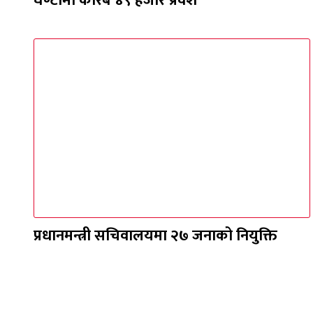
घण्टामा करिब ४९ हजार प्रवेश
प्रधानमन्त्री सचिवालयमा २७ जनाको नियुक्ति