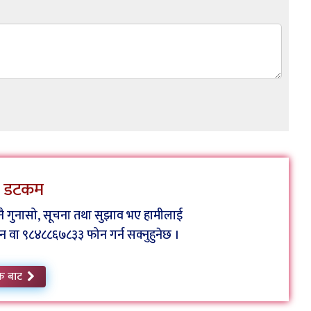
ेस डटकम
कुनै गुनासो, सूचना तथा सुझाव भए हामीलाई
ा ९८४८८६७८३३ फोन गर्न सक्नुहुनेछ ।
क बाट