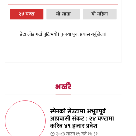
२४ घण्टा
यो साता
यो महिना
डेटा लोड गर्दा त्रुटि भयो। कृपया पुन: प्रयास गर्नुहोला।
भर्खरै
स्पेनको सेउटामा अभूतपूर्व
आप्रवासी संकट : २४ घण्टामा
करिब ४९ हजार प्रवेश
२०८३ साउन १५ गते १४:३१