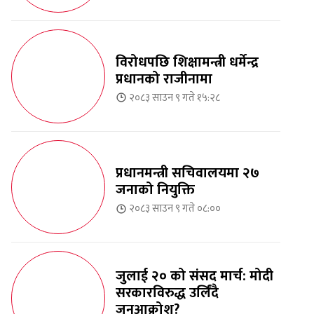
विरोधपछि शिक्षामन्त्री धर्मेन्द्र
प्रधानको राजीनामा
२०८३ साउन ९ गते १५:२८
प्रधानमन्त्री सचिवालयमा २७
जनाको नियुक्ति
२०८३ साउन ९ गते ०८:००
जुलाई २० को संसद मार्च: मोदी
सरकारविरुद्ध उर्लिंदै
जनआक्रोश?