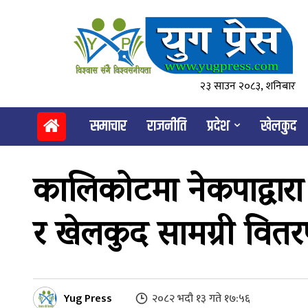
२३ साउन २०८३, शनिबार
समाचार
राजनीति
प्रदेश
खेलकुद
कालिकोटमा नेकपाद्वार
र खेलकुद सामग्री वित
Yug Press
२०८२ भदौ १३ गते १७:५६