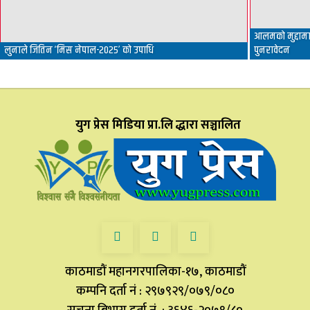
आलमको मुद्दामा 
लुनाले जितिन ‘मिस नेपाल-२०२५’ को उपाधि
पुनरावेदन
युग प्रेस मिडिया प्रा.लि द्धारा सञ्चालित
काठमाडौं महानगरपालिका-१७, काठमाडौं
कम्पनि दर्ता नं : २९७९२९/०७९/०८०