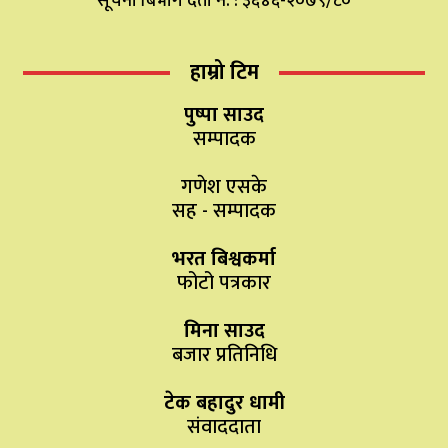
सूचना बिभाग दर्ता नं. : ३६४६-२०७९/८०
हाम्रो टिम
पुष्पा साउद
सम्पादक
गणेश एसके
सह - सम्पादक
भरत बिश्वकर्मा
फोटो पत्रकार
मिना साउद
बजार प्रतिनिधि
टेक बहादुर धामी
संवाददाता