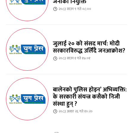
जनाको नियुक्ति
२०८३ साउन ९ गते ०८:००
जुलाई २० को संसद मार्च: मोदी
सरकारविरुद्ध उर्लिंदै जनआक्रोश?
२०८३ साउन १ गते १७:०१
बालेनको पुलिस होइन’ अभिव्यक्ति:
के सरकारी संयन्त्र कसैको निजी
संस्था हुन् ?
२०८३ असार २६ गते १०:२०