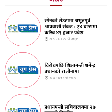
स्पेनको सेउटामा अभूतपूर्व
आप्रवासी संकट : २४ घण्टामा
करिब ४९ हजार प्रवेश
२०८३ साउन १५ गते १४:३१
विरोधपछि शिक्षामन्त्री धर्मेन्द्र
प्रधानको राजीनामा
२०८३ साउन ९ गते १५:२८
प्रधानमन्त्री सचिवालयमा २७