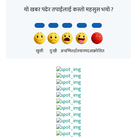
यो खबर पढेर तपाईलाई कस्तो महसुस भयो ?
खुसी
दुःखी
अचम्मित
हाँस्यास्पद
आक्रोशित