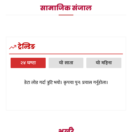
सामाजिक संजाल
ट्रेन्डिङ
२४ घण्टा
यो साता
यो महिना
डेटा लोड गर्दा त्रुटि भयो। कृपया पुन: प्रयास गर्नुहोला।
भर्खरै