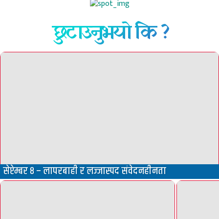
छुटाउनुभयो कि ?
सेप्टेम्बर ८ – लापरबाही र लज्जास्पद संवेदनहीनता