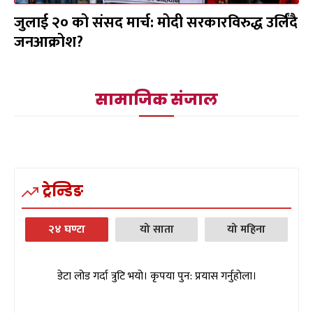
जुलाई २० को संसद मार्च: मोदी सरकारविरुद्ध उर्लिंदै
जनआक्रोश?
सामाजिक संजाल
ट्रेन्डिङ
२४ घण्टा
यो साता
यो महिना
डेटा लोड गर्दा त्रुटि भयो। कृपया पुन: प्रयास गर्नुहोला।