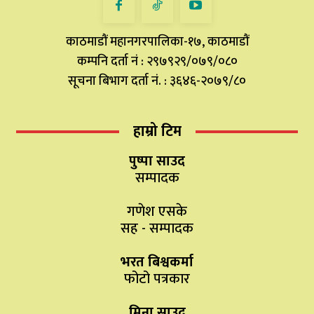
काठमाडौं महानगरपालिका-१७, काठमाडौं
कम्पनि दर्ता नं : २९७९२९/०७९/०८०
सूचना बिभाग दर्ता नं. : ३६४६-२०७९/८०
हाम्रो टिम
पुष्पा साउद
सम्पादक
गणेश एसके
सह - सम्पादक
भरत बिश्वकर्मा
फोटो पत्रकार
मिना साउद