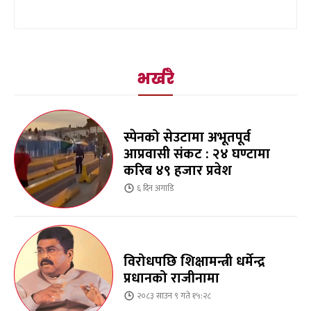
भर्खरै
स्पेनको सेउटामा अभूतपूर्व
आप्रवासी संकट : २४ घण्टामा
करिब ४९ हजार प्रवेश
६ दिन
अगाडि
विरोधपछि शिक्षामन्त्री धर्मेन्द्र
प्रधानको राजीनामा
२०८३ साउन ९ गते १५:२८