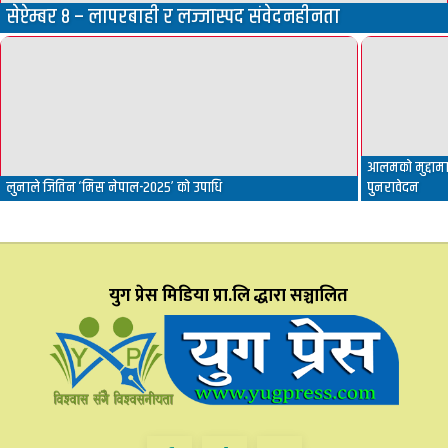
सेप्टेम्बर ८ – लापरबाही र लज्जास्पद संवेदनहीनता
आलमको मुद्दामा 
लुनाले जितिन ‘मिस नेपाल-२०२५’ को उपाधि
पुनरावेदन
युग प्रेस मिडिया प्रा.लि द्धारा सञ्चालित