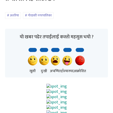
अत्तरिया
गोदावरी नगरपालिका
यो खबर पढेर तपाईलाई कस्तो महसुस भयो ?
खुसी
दुःखी
अचम्मित
हाँस्यास्पद
आक्रोशित