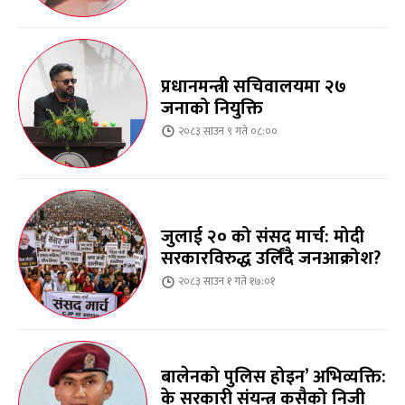
प्रधानमन्त्री सचिवालयमा २७
जनाको नियुक्ति
२०८३ साउन ९ गते ०८:००
जुलाई २० को संसद मार्च: मोदी
सरकारविरुद्ध उर्लिंदै जनआक्रोश?
२०८३ साउन १ गते १७:०१
बालेनको पुलिस होइन’ अभिव्यक्ति:
के सरकारी संयन्त्र कसैको निजी