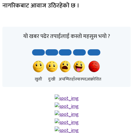
नागरिकबाट आवाज उठिरहेको छ ।
यो खबर पढेर तपाईलाई कस्तो महसुस भयो ?
खुसी
दुःखी
अचम्मित
हाँस्यास्पद
आक्रोशित