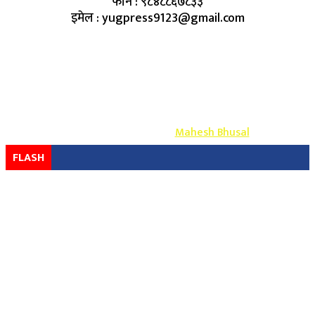
फोन : ९८४८८६७८३३
इमेल : yugpress9123@gmail.com
Copyright ©
2026
- युग प्रेस सर्वाधिकार सुरक्षित
Design & Develop By-
Mahesh Bhusal
FLASH