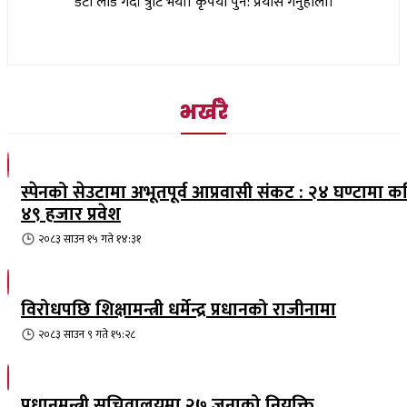
डेटा लोड गर्दा त्रुटि भयो। कृपया पुन: प्रयास गर्नुहोला।
भर्खरै
स्पेनको सेउटामा अभूतपूर्व आप्रवासी संकट : २४ घण्टामा क
४९ हजार प्रवेश
२०८३ साउन १५ गते १४:३१
विरोधपछि शिक्षामन्त्री धर्मेन्द्र प्रधानको राजीनामा
२०८३ साउन ९ गते १५:२८
प्रधानमन्त्री सचिवालयमा २७ जनाको नियुक्ति