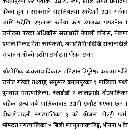
कञ्चनपुरमा १२ युवाका उद्योग, फर्म, प्रालि समेत छनौटमा
परेका हुन । सरकारले सहुलियतमा स्वदेशमै उद्यम गर्नका
लागि ५देखि २५लाख रुपैया ऋण उपलब्ध गराउनेछ ।
छनौटमा परेका अधिकाँस सत्ताधारी नेपाली काँग्रेस, नेकपा
एमाले निकट नेता कार्यकर्ता, जनप्रतिनिधीदेखि राजावादीले
संचालन गरेको उद्योग छनौटमा परेका छन ।
औद्योगिक व्यवसाय विकास प्रतिष्ठान त्रिपुरेश्वर काठमाण्डौँले
छनौट गरेको तथ्याङ्क अनुसार कञ्चनपुरका ९ पालिका मध्ये
पुर्नवास नगरपालिका, बेलडाँडी र लालझाडी गाँउपालिका
बाहेक अन्य सबै पालिकाबाट उद्यमी छनौट भएका छन ।
दोधाराँचादनी नगरपालिका १ को योजना पोल्ट्री फर्म,
भीमदत्त नगरपालिका ५ बिजी म्यानुफ्याक्चरिङ्ग, भीनपा ५ कै