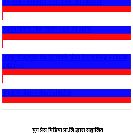
सेप्टेम्बर ८ – लापरबाही र लज्जास्पद संवेदनहीनता
लुनाले जितिन ‘मिस नेपाल-२०२५’ को उपाधि
आलमको मुद्दामा उच्च अदालतले गरेको फैसलाविरुद्ध सर्वोच्चमा
पुनरावेदन
नेकपाका नेता-कार्यकर्ता राेपाईमा
युग प्रेस मिडिया प्रा.लि द्धारा सञ्चालित