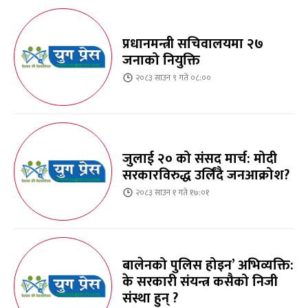
प्रधानमन्त्री सचिवालयमा २७
जनाको नियुक्ति
२०८३ साउन ९ गते ०८:००
जुलाई २० को संसद मार्च: मोदी
सरकारविरुद्ध उर्लिंदै जनआक्रोश?
२०८३ साउन १ गते १७:०१
बालेनको पुलिस होइन’ अभिव्यक्ति:
के सरकारी संयन्त्र कसैको निजी
संस्था हुन् ?