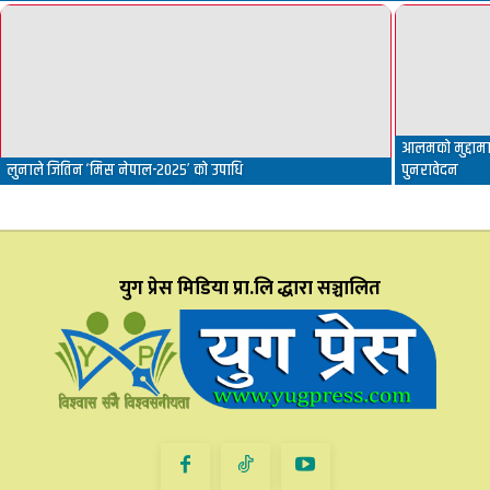
आलमको मुद्दामा 
लुनाले जितिन ‘मिस नेपाल-२०२५’ को उपाधि
पुनरावेदन
युग प्रेस मिडिया प्रा.लि द्धारा सञ्चालित