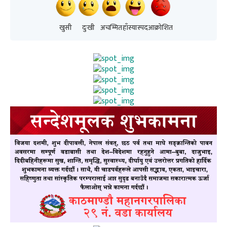
खुसी
दुःखी
अचम्मित
हाँस्यास्पद
आक्रोशित