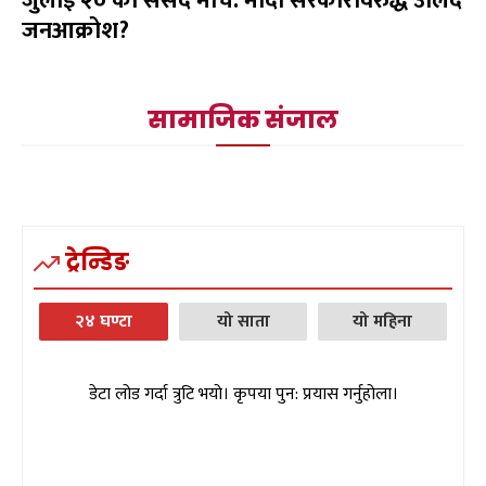
जुलाई २० को संसद मार्च: मोदी सरकारविरुद्ध उर्लिंदै
जनआक्रोश?
सामाजिक संजाल
ट्रेन्डिङ
२४ घण्टा
यो साता
यो महिना
डेटा लोड गर्दा त्रुटि भयो। कृपया पुन: प्रयास गर्नुहोला।