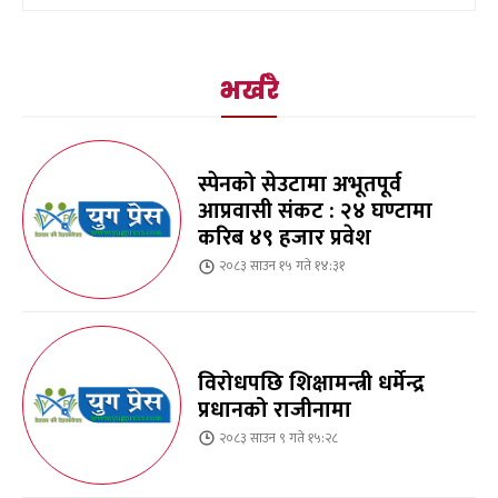
भर्खरै
स्पेनको सेउटामा अभूतपूर्व
आप्रवासी संकट : २४ घण्टामा
करिब ४९ हजार प्रवेश
२०८३ साउन १५ गते १४:३१
विरोधपछि शिक्षामन्त्री धर्मेन्द्र
प्रधानको राजीनामा
२०८३ साउन ९ गते १५:२८