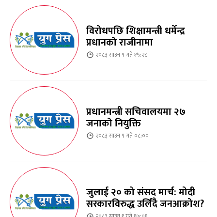
विरोधपछि शिक्षामन्त्री धर्मेन्द्र
प्रधानको राजीनामा
२०८३ साउन ९ गते १५:२८
प्रधानमन्त्री सचिवालयमा २७
जनाको नियुक्ति
२०८३ साउन ९ गते ०८:००
जुलाई २० को संसद मार्च: मोदी
सरकारविरुद्ध उर्लिंदै जनआक्रोश?
२०८३ साउन १ गते १७:०१