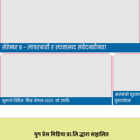
सेप्टेम्बर ८ – लापरबाही र लज्जास्पद संवेदनहीनता
आलमको मुद्दामा 
लुनाले जितिन ‘मिस नेपाल-२०२५’ को उपाधि
पुनरावेदन
युग प्रेस मिडिया प्रा.लि द्धारा सञ्चालित