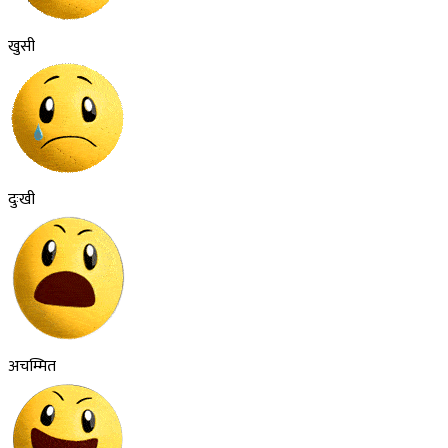
खुसी
दुःखी
अचम्मित