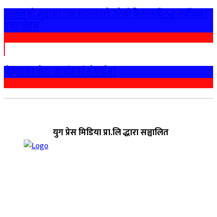
आलमको मुद्दामा उच्च अदालतले गरेको फैसलाविरुद्ध सर्वोच्चमा
पुनरावेदन
नेकपाका नेता-कार्यकर्ता राेपाईमा
युग प्रेस मिडिया प्रा.लि द्धारा सञ्चालित