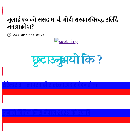
जुलाई २० को संसद मार्च: मोदी सरकारविरुद्ध उर्लिंदै
जनआक्रोश?
२०८३ साउन १ गते १७:०१
छुटाउनुभयो कि ?
सेप्टेम्बर ८ – लापरबाही र लज्जास्पद संवेदनहीनता
लुनाले जितिन ‘मिस नेपाल-२०२५’ को उपाधि