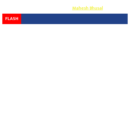
Design & Develop By-
Mahesh Bhusal
FLASH