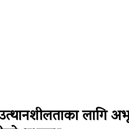
्थतन्त्र
विश्व
कला/साहित्य
विचार
सूचना प्रविधि
अन
त्थानशीलताका लागि अभूतप