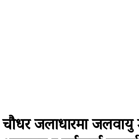
A password will be e-mailed to you.
२३ साउन २०८३, शनिबार
समाचार
राजनीति
प्रदेश
खेलकुद
अर
चौधर जलाधारमा जलवायु उ