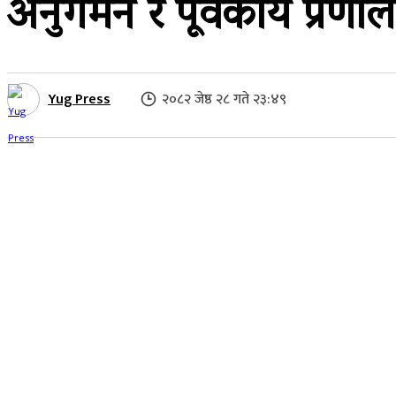
अनुगमन र पूर्वकार्य प्रणा
Yug Press
२०८२ जेष्ठ २८ गते २३:४९