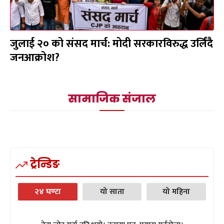
जुलाई २० को संसद मार्च: मोदी सरकारविरुद्ध उर्लिंदै
जनआक्रोश?
सामाजिक संजाल
ट्रेन्डिङ
२४ घण्टा
यो साता
यो महिना