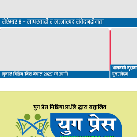
सेप्टेम्बर ८ – लापरबाही र लज्जास्पद संवेदनहीनता
आलमको मुद्दामा 
लुनाले जितिन ‘मिस नेपाल-२०२५’ को उपाधि
पुनरावेदन
युग प्रेस मिडिया प्रा.लि द्धारा सञ्चालित