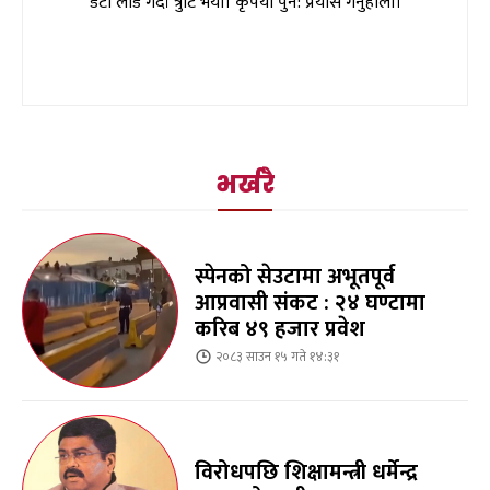
डेटा लोड गर्दा त्रुटि भयो। कृपया पुन: प्रयास गर्नुहोला।
भर्खरै
स्पेनको सेउटामा अभूतपूर्व
आप्रवासी संकट : २४ घण्टामा
करिब ४९ हजार प्रवेश
२०८३ साउन १५ गते १४:३१
विरोधपछि शिक्षामन्त्री धर्मेन्द्र