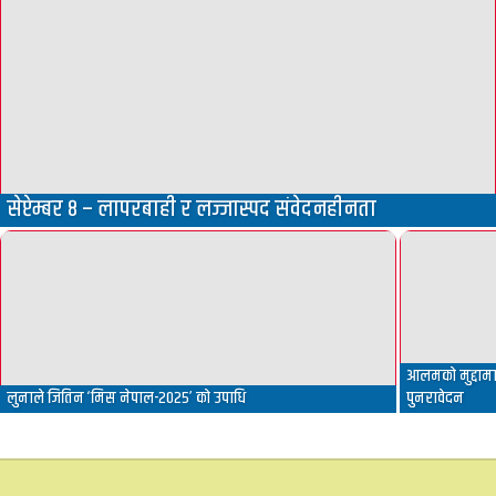
सेप्टेम्बर ८ – लापरबाही र लज्जास्पद संवेदनहीनता
आलमको मुद्दामा 
लुनाले जितिन ‘मिस नेपाल-२०२५’ को उपाधि
पुनरावेदन