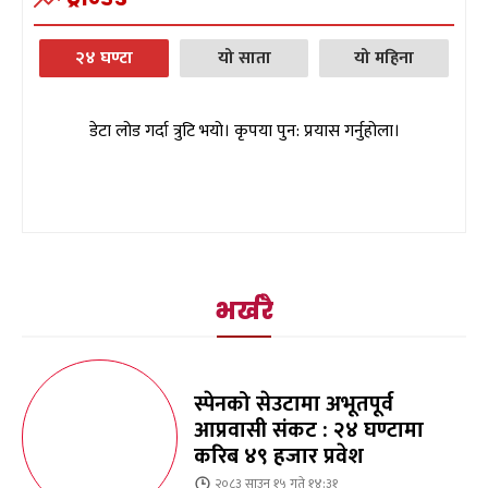
२४ घण्टा
यो साता
यो महिना
डेटा लोड गर्दा त्रुटि भयो। कृपया पुन: प्रयास गर्नुहोला।
भर्खरै
स्पेनको सेउटामा अभूतपूर्व
आप्रवासी संकट : २४ घण्टामा
करिब ४९ हजार प्रवेश
२०८३ साउन १५ गते १४:३१