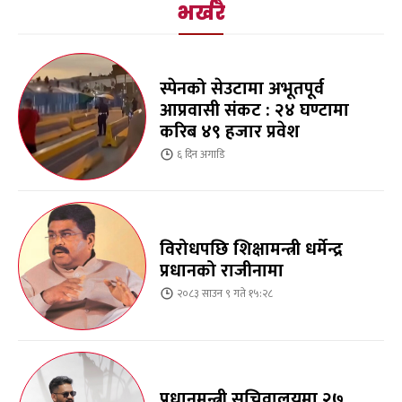
भर्खरै
स्पेनको सेउटामा अभूतपूर्व
आप्रवासी संकट : २४ घण्टामा
करिब ४९ हजार प्रवेश
६ दिन
अगाडि
विरोधपछि शिक्षामन्त्री धर्मेन्द्र
प्रधानको राजीनामा
२०८३ साउन ९ गते १५:२८
प्रधानमन्त्री सचिवालयमा २७