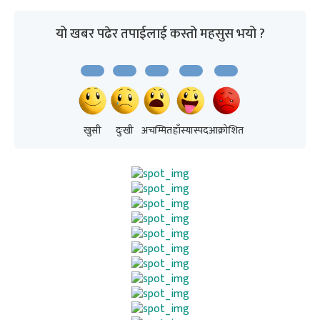
यो खबर पढेर तपाईलाई कस्तो महसुस भयो ?
खुसी
दुःखी
अचम्मित
हाँस्यास्पद
आक्रोशित