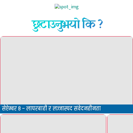
छुटाउनुभयो कि ?
सेप्टेम्बर ८ – लापरबाही र लज्जास्पद संवेदनहीनता