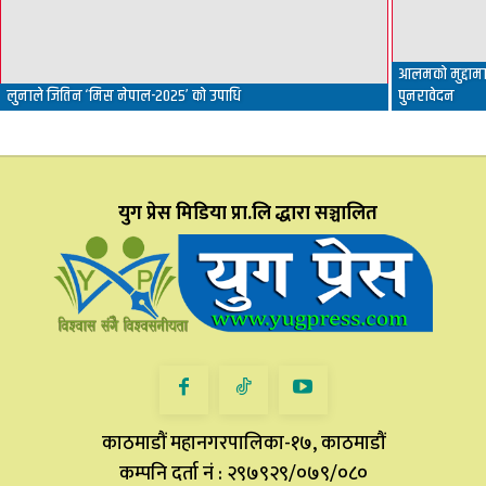
आलमको मुद्दामा 
लुनाले जितिन ‘मिस नेपाल-२०२५’ को उपाधि
पुनरावेदन
युग प्रेस मिडिया प्रा.लि द्धारा सञ्चालित
काठमाडौं महानगरपालिका-१७, काठमाडौं
कम्पनि दर्ता नं : २९७९२९/०७९/०८०