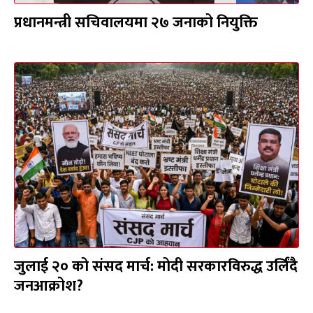
प्रधानमन्त्री सचिवालयमा २७ जनाको नियुक्ति
जुलाई २० को संसद मार्च: मोदी सरकारविरुद्ध उर्लिंदै
जनआक्रोश?