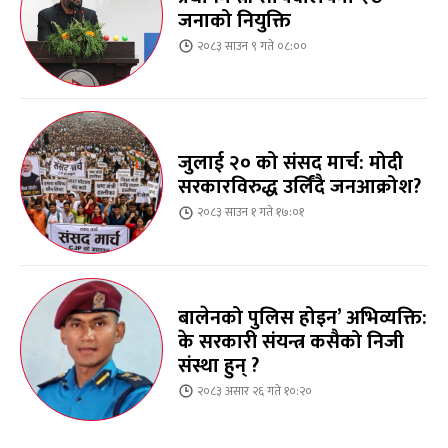
जनाको नियुक्ति
२०८३ साउन ९ गते ०८:००
जुलाई २० को संसद मार्च: मोदी
सरकारविरुद्ध उर्लिंदै जनआक्रोश?
२०८३ साउन १ गते १७:०१
बालेनको पुलिस होइन’ अभिव्यक्ति:
के सरकारी संयन्त्र कसैको निजी
संस्था हुन् ?
२०८३ असार २६ गते १०:२०