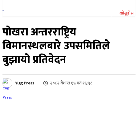
खोज्नुहोस
पोखरा अन्तरराष्ट्रिय
विमानस्थलबारे उपसमितिले
बुझायो प्रतिवेदन
Yug Press
२०८२ वैशाख १५ गते १६:५८