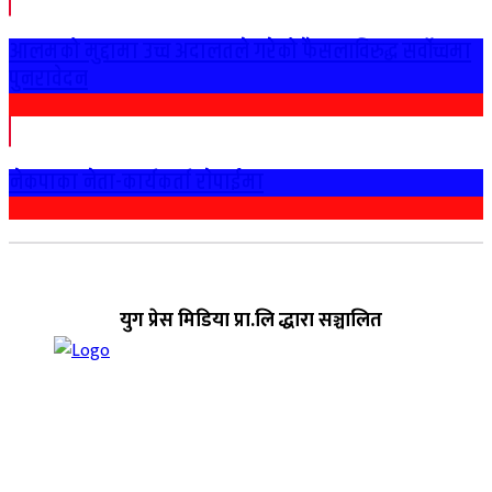
आलमको मुद्दामा उच्च अदालतले गरेको फैसलाविरुद्ध सर्वोच्चमा
पुनरावेदन
नेकपाका नेता-कार्यकर्ता राेपाईमा
युग प्रेस मिडिया प्रा.लि द्धारा सञ्चालित