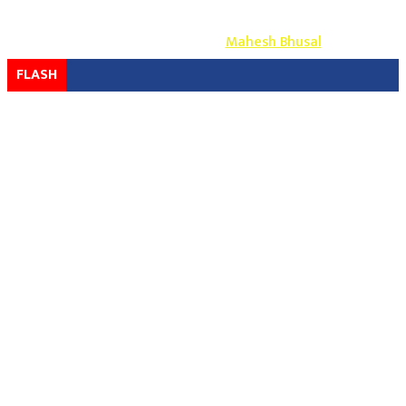
Copyright ©
2026
- युग प्रेस सर्वाधिकार सुरक्षित
Design & Develop By-
Mahesh Bhusal
FLASH