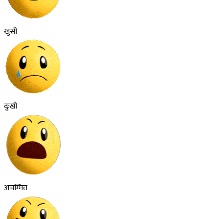
खुसी
दुःखी
अचम्मित