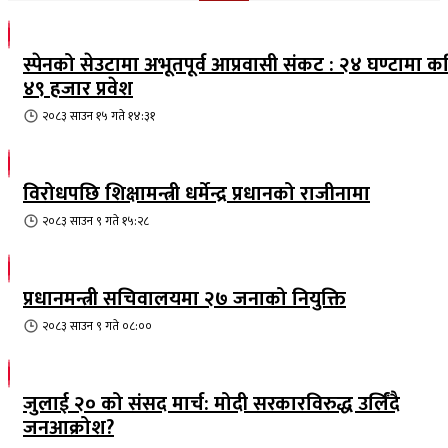
स्पेनको सेउटामा अभूतपूर्व आप्रवासी संकट : २४ घण्टामा क
४९ हजार प्रवेश
२०८३ साउन १५ गते १४:३१
विरोधपछि शिक्षामन्त्री धर्मेन्द्र प्रधानको राजीनामा
२०८३ साउन ९ गते १५:२८
प्रधानमन्त्री सचिवालयमा २७ जनाको नियुक्ति
२०८३ साउन ९ गते ०८:००
जुलाई २० को संसद मार्च: मोदी सरकारविरुद्ध उर्लिंदै
जनआक्रोश?