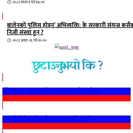
२०८३ साउन १ गते १७:०१
बालेनको पुलिस होइन’ अभिव्यक्ति: के सरकारी संयन्त्र कसै
निजी संस्था हुन् ?
२०८३ असार २६ गते १०:२०
छुटाउनुभयो कि ?
सेप्टेम्बर ८ – लापरबाही र लज्जास्पद संवेदनहीनता
लुनाले जितिन ‘मिस नेपाल-२०२५’ को उपाधि