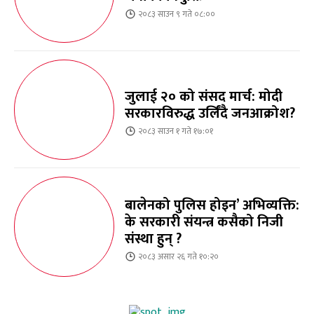
२०८३ साउन ९ गते ०८:००
जुलाई २० को संसद मार्च: मोदी
सरकारविरुद्ध उर्लिंदै जनआक्रोश?
२०८३ साउन १ गते १७:०१
बालेनको पुलिस होइन’ अभिव्यक्ति:
के सरकारी संयन्त्र कसैको निजी
संस्था हुन् ?
२०८३ असार २६ गते १०:२०