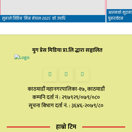
आलमको मुद्दामा 
लुनाले जितिन ‘मिस नेपाल-२०२५’ को उपाधि
पुनरावेदन
युग प्रेस मिडिया प्रा.लि द्धारा सञ्चालित
काठमाडौं महानगरपालिका-१७, काठमाडौं
कम्पनि दर्ता नं : २९७९२९/०७९/०८०
सूचना बिभाग दर्ता नं. : ३६४६-२०७९/८०
हाम्रो टिम