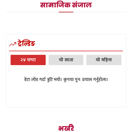
सामाजिक संजाल
ट्रेन्डिङ
२४ घण्टा
यो साता
यो महिना
डेटा लोड गर्दा त्रुटि भयो। कृपया पुन: प्रयास गर्नुहोला।
भर्खरै