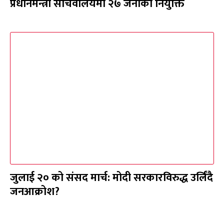
प्रधानमन्त्री सचिवालयमा २७ जनाको नियुक्ति
जुलाई २० को संसद मार्च: मोदी सरकारविरुद्ध उर्लिंदै
जनआक्रोश?