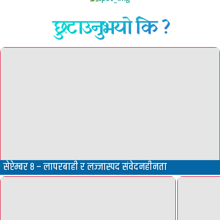
छुटाउनुभयो कि ?
सेप्टेम्बर ८ – लापरबाही र लज्जास्पद संवेदनहीनता