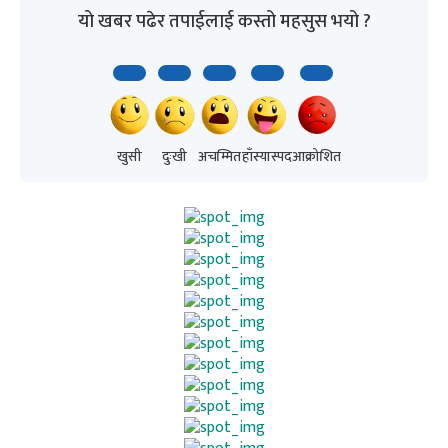
यो खबर पढेर तपाईलाई कस्तो महसुस भयो ?
खुसी
दुःखी
अचम्मित
हाँस्यास्पद
आक्रोशित