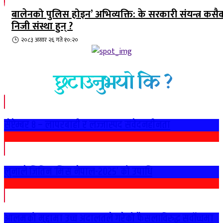
बालेनको पुलिस होइन’ अभिव्यक्ति: के सरकारी संयन्त्र कसै
निजी संस्था हुन् ?
२०८३ असार २६ गते १०:२०
छुटाउनुभयो कि ?
सेप्टेम्बर ८ – लापरबाही र लज्जास्पद संवेदनहीनता
लुनाले जितिन ‘मिस नेपाल-२०२५’ को उपाधि
आलमको मुद्दामा उच्च अदालतले गरेको फैसलाविरुद्ध सर्वोच्चमा