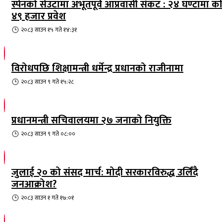
स्पेनको सेउटामा अभूतपूर्व आप्रवासी संकट : २४ घण्टामा क
४९ हजार प्रवेश
२०८३ साउन १५ गते १४:३१
विरोधपछि शिक्षामन्त्री धर्मेन्द्र प्रधानको राजीनामा
२०८३ साउन ९ गते १५:२८
प्रधानमन्त्री सचिवालयमा २७ जनाको नियुक्ति
२०८३ साउन ९ गते ०८:००
जुलाई २० को संसद मार्च: मोदी सरकारविरुद्ध उर्लिंदै
जनआक्रोश?
२०८३ साउन १ गते १७:०१