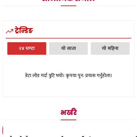
ट्रेन्डिङ
२४ घण्टा
यो साता
यो महिना
डेटा लोड गर्दा त्रुटि भयो। कृपया पुन: प्रयास गर्नुहोला।
भर्खरै