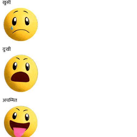
खुसी
दुःखी
अचम्मित