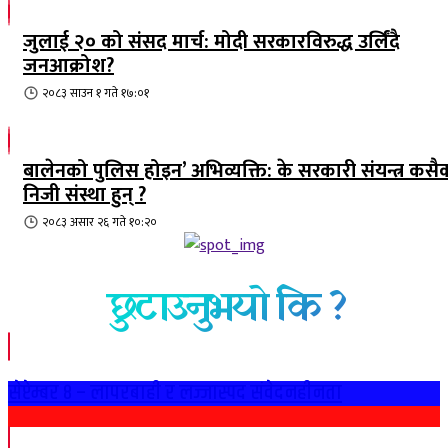
जुलाई २० को संसद मार्च: मोदी सरकारविरुद्ध उर्लिंदै
जनआक्रोश?
२०८३ साउन १ गते १७:०१
बालेनको पुलिस होइन’ अभिव्यक्ति: के सरकारी संयन्त्र कसै
निजी संस्था हुन् ?
२०८३ असार २६ गते १०:२०
छुटाउनुभयो कि ?
सेप्टेम्बर ८ – लापरबाही र लज्जास्पद संवेदनहीनता