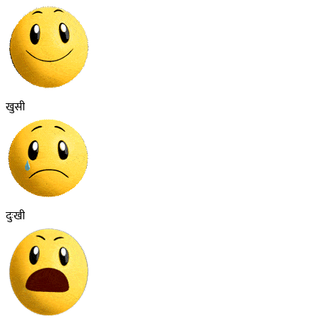
खुसी
दुःखी