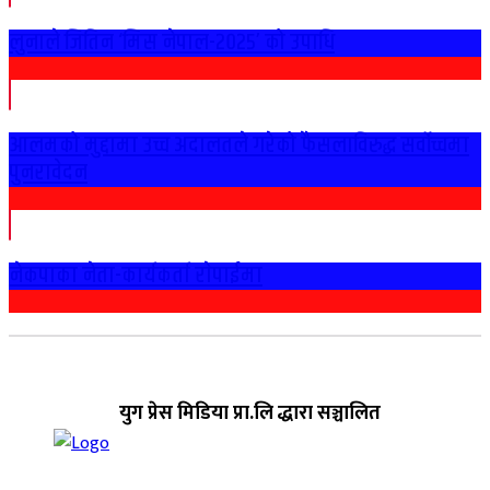
लुनाले जितिन ‘मिस नेपाल-२०२५’ को उपाधि
आलमको मुद्दामा उच्च अदालतले गरेको फैसलाविरुद्ध सर्वोच्चमा
पुनरावेदन
नेकपाका नेता-कार्यकर्ता राेपाईमा
युग प्रेस मिडिया प्रा.लि द्धारा सञ्चालित