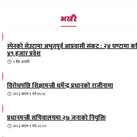
भर्खरै
स्पेनको सेउटामा अभूतपूर्व आप्रवासी संकट : २४ घण्टामा क
४९ हजार प्रवेश
५ दिन
अगाडि
विरोधपछि शिक्षामन्त्री धर्मेन्द्र प्रधानको राजीनामा
२०८३ साउन ९ गते १५:२८
प्रधानमन्त्री सचिवालयमा २७ जनाको नियुक्ति
२०८३ साउन ९ गते ०८:००