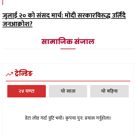
जुलाई २० को संसद मार्च: मोदी सरकारविरुद्ध उर्लिंदै
जनआक्रोश?
सामाजिक संजाल
ट्रेन्डिङ
२४ घण्टा
यो साता
यो महिना
डेटा लोड गर्दा त्रुटि भयो। कृपया पुन: प्रयास गर्नुहोला।