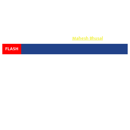
Copyright ©
2026
- युग प्रेस सर्वाधिकार सुरक्षित
Design & Develop By-
Mahesh Bhusal
FLASH