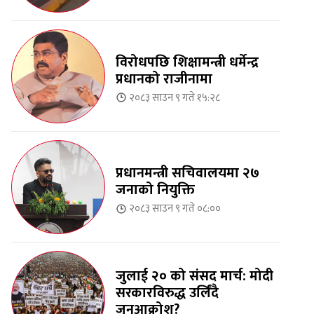
विरोधपछि शिक्षामन्त्री धर्मेन्द्र
प्रधानको राजीनामा
२०८३ साउन ९ गते १५:२८
प्रधानमन्त्री सचिवालयमा २७
जनाको नियुक्ति
२०८३ साउन ९ गते ०८:००
जुलाई २० को संसद मार्च: मोदी
सरकारविरुद्ध उर्लिंदै
जनआक्रोश?