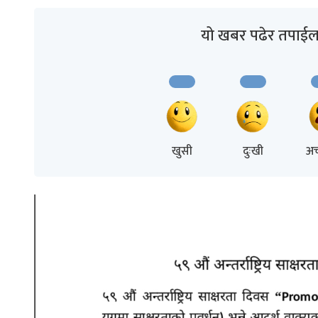
यो खबर पढेर तपाईल
खुसी
दुःखी
अच