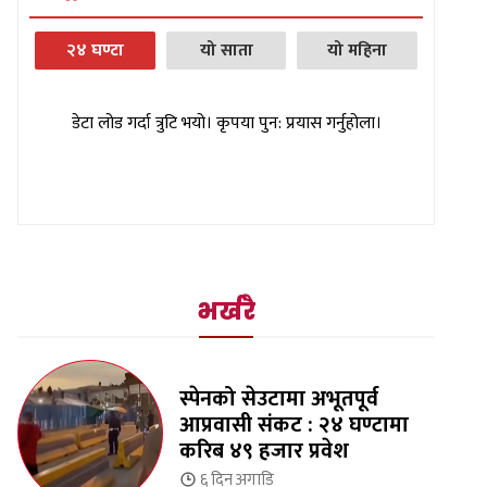
२४ घण्टा
यो साता
यो महिना
डेटा लोड गर्दा त्रुटि भयो। कृपया पुन: प्रयास गर्नुहोला।
भर्खरै
स्पेनको सेउटामा अभूतपूर्व
आप्रवासी संकट : २४ घण्टामा
करिब ४९ हजार प्रवेश
६ दिन
अगाडि