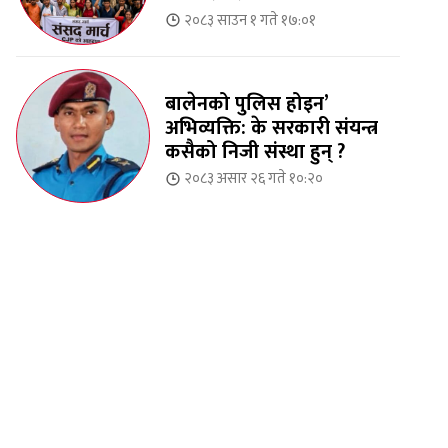
२०८३ साउन १ गते १७:०१
बालेनको पुलिस होइन’
अभिव्यक्ति: के सरकारी संयन्त्र
कसैको निजी संस्था हुन् ?
२०८३ असार २६ गते १०:२०