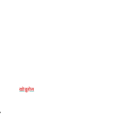
्य
खोज्नुहोस