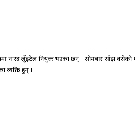
ओ)मा नारद लुँइटेल नियुक्त भएका छन् । सोमबार साँझ बसेको 
्यक्ति हुन् ।