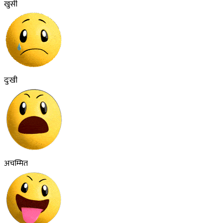
खुसी
दुःखी
अचम्मित