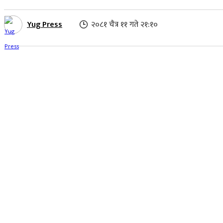
Yug Press
२०८१ चैत्र ११ गते २१:१०