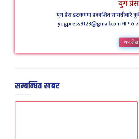
युग प्र
युग प्रेस डटकममा प्रकाशित सामग्रीबारे 
yugpress9123@gmail.com मा पठाउन व
थप लेख
सम्बन्धित खबर