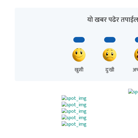
यो खबर पढेर तपाईल
खुसी
दुःखी
अच