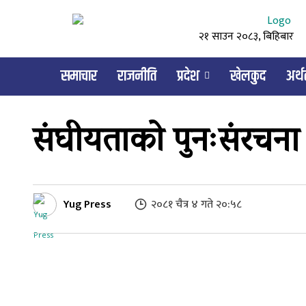
२१ साउन २०८३, बिहिबार
समाचार
राजनीति
प्रदेश
खेलकुद
अर्थत
संघीयताको पुनःसंरचना
Yug Press
२०८१ चैत्र ४ गते २०:५८