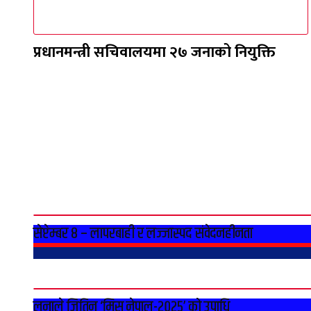
प्रधानमन्त्री सचिवालयमा २७ जनाको नियुक्ति
सेप्टेम्बर ८ – लापरबाही र लज्जास्पद संवेदनहीनता
लुनाले जितिन ‘मिस नेपाल-२०२५’ को उपाधि