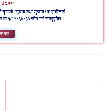
ेस डटकम
कुनै गुनासो, सूचना तथा सुझाव भए हामीलाई
ा ९८४८८६७८३३ फोन गर्न सक्नुहुनेछ ।
क बाट