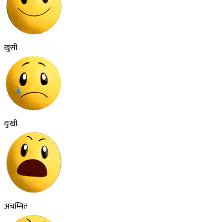
खुसी
दुःखी
अचम्मित