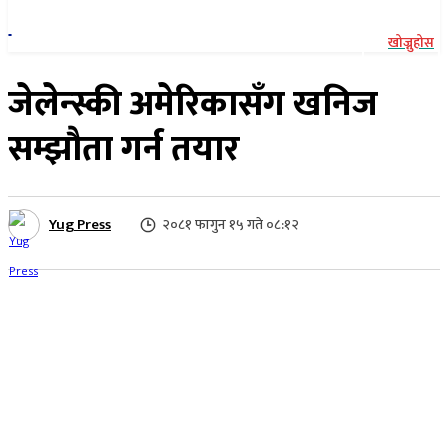
खोज्नुहोस
जेलेन्स्की अमेरिकासँग खनिज
सम्झौता गर्न तयार
Yug Press
२०८१ फागुन १५ गते ०८:१२