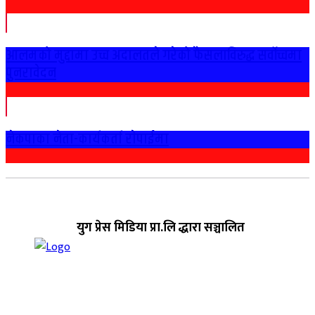
आलमको मुद्दामा उच्च अदालतले गरेको फैसलाविरुद्ध सर्वोच्चमा
पुनरावेदन
नेकपाका नेता-कार्यकर्ता राेपाईमा
युग प्रेस मिडिया प्रा.लि द्धारा सञ्चालित