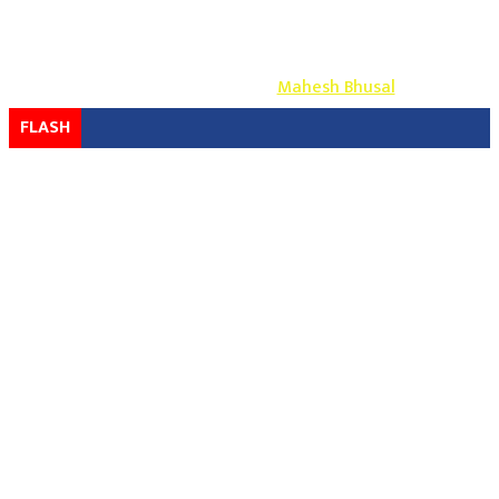
Copyright ©
2026
- युग प्रेस सर्वाधिकार सुरक्षित
Design & Develop By-
Mahesh Bhusal
FLASH