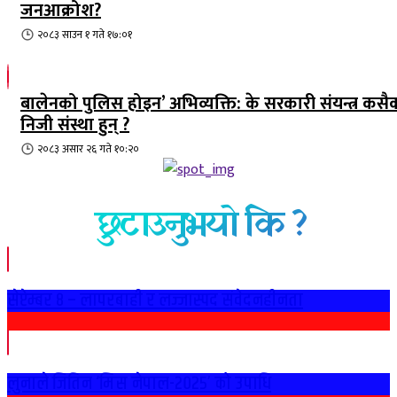
जनआक्रोश?
२०८३ साउन १ गते १७:०१
बालेनको पुलिस होइन’ अभिव्यक्ति: के सरकारी संयन्त्र कसै
निजी संस्था हुन् ?
२०८३ असार २६ गते १०:२०
छुटाउनुभयो कि ?
सेप्टेम्बर ८ – लापरबाही र लज्जास्पद संवेदनहीनता
लुनाले जितिन ‘मिस नेपाल-२०२५’ को उपाधि