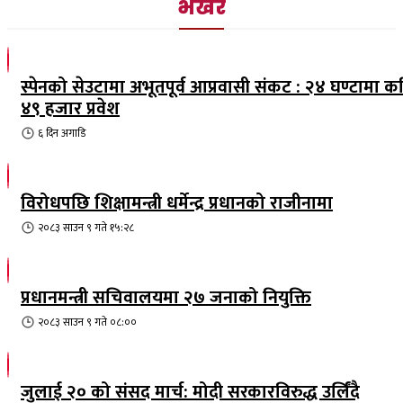
भर्खरै
स्पेनको सेउटामा अभूतपूर्व आप्रवासी संकट : २४ घण्टामा क
४९ हजार प्रवेश
६ दिन
अगाडि
विरोधपछि शिक्षामन्त्री धर्मेन्द्र प्रधानको राजीनामा
२०८३ साउन ९ गते १५:२८
प्रधानमन्त्री सचिवालयमा २७ जनाको नियुक्ति
२०८३ साउन ९ गते ०८:००
जुलाई २० को संसद मार्च: मोदी सरकारविरुद्ध उर्लिंदै