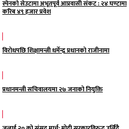
स्पेनको सेउटामा अभूतपूर्व आप्रवासी संकट : २४ घण्टामा
करिब ४९ हजार प्रवेश
विरोधपछि शिक्षामन्त्री धर्मेन्द्र प्रधानको राजीनामा
प्रधानमन्त्री सचिवालयमा २७ जनाको नियुक्ति
जुलाई २० को संसद मार्च: मोदी सरकारविरुद्ध उर्लिंदै