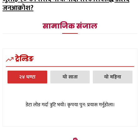
जनआक्रोश?
सामाजिक संजाल
ट्रेन्डिङ
२४ घण्टा
यो साता
यो महिना
डेटा लोड गर्दा त्रुटि भयो। कृपया पुन: प्रयास गर्नुहोला।