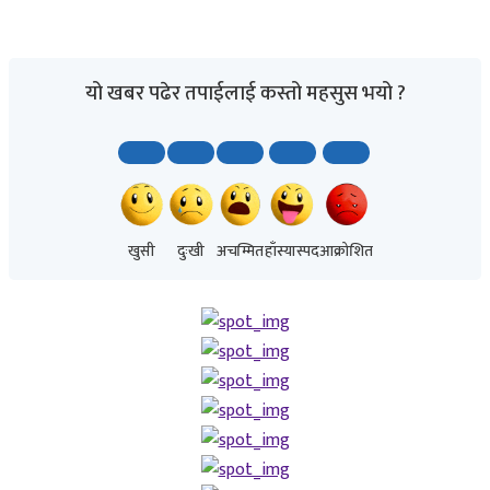
यो खबर पढेर तपाईलाई कस्तो महसुस भयो ?
खुसी
दुःखी
अचम्मित
हाँस्यास्पद
आक्रोशित