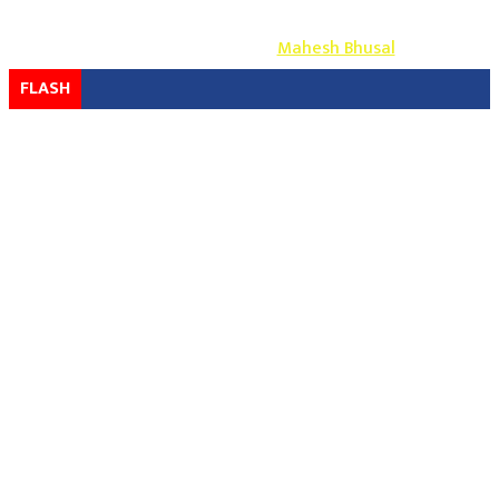
Copyright ©
2026
- युग प्रेस सर्वाधिकार सुरक्षित
Design & Develop By-
Mahesh Bhusal
FLASH