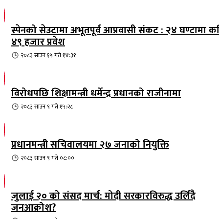
स्पेनको सेउटामा अभूतपूर्व आप्रवासी संकट : २४ घण्टामा क
४९ हजार प्रवेश
२०८३ साउन १५ गते १४:३१
विरोधपछि शिक्षामन्त्री धर्मेन्द्र प्रधानको राजीनामा
२०८३ साउन ९ गते १५:२८
प्रधानमन्त्री सचिवालयमा २७ जनाको नियुक्ति
२०८३ साउन ९ गते ०८:००
जुलाई २० को संसद मार्च: मोदी सरकारविरुद्ध उर्लिंदै
जनआक्रोश?