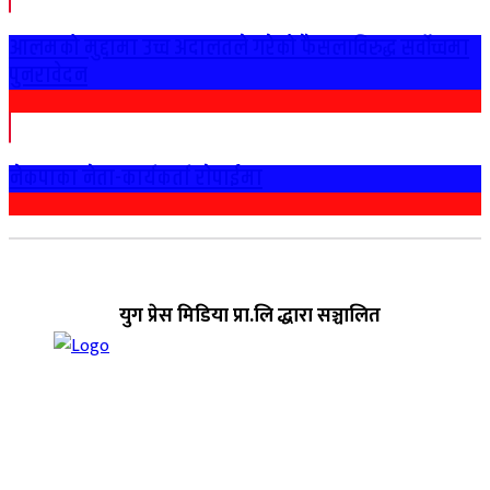
आलमको मुद्दामा उच्च अदालतले गरेको फैसलाविरुद्ध सर्वोच्चमा
पुनरावेदन
नेकपाका नेता-कार्यकर्ता राेपाईमा
युग प्रेस मिडिया प्रा.लि द्धारा सञ्चालित