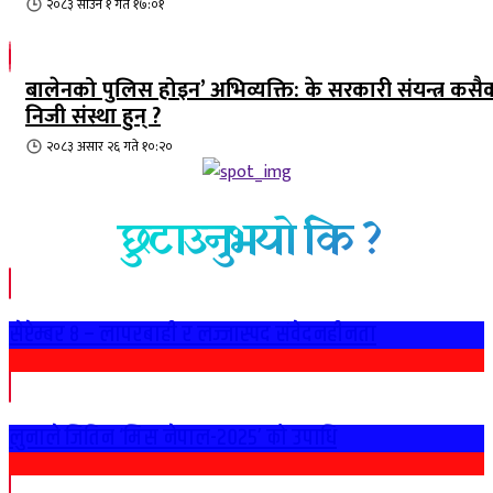
२०८३ साउन १ गते १७:०१
बालेनको पुलिस होइन’ अभिव्यक्ति: के सरकारी संयन्त्र कसै
निजी संस्था हुन् ?
२०८३ असार २६ गते १०:२०
छुटाउनुभयो कि ?
सेप्टेम्बर ८ – लापरबाही र लज्जास्पद संवेदनहीनता
लुनाले जितिन ‘मिस नेपाल-२०२५’ को उपाधि