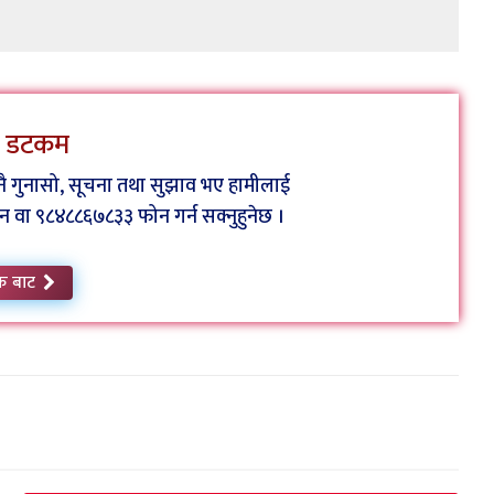
ेस डटकम
कुनै गुनासो, सूचना तथा सुझाव भए हामीलाई
ा ९८४८८६७८३३ फोन गर्न सक्नुहुनेछ ।
क बाट