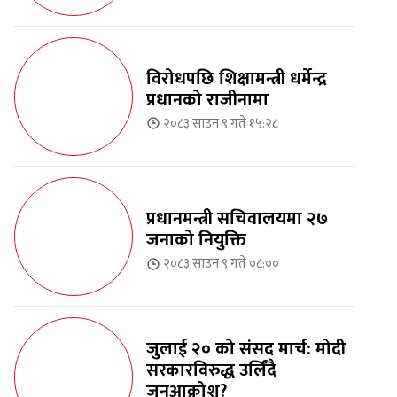
विरोधपछि शिक्षामन्त्री धर्मेन्द्र
प्रधानको राजीनामा
२०८३ साउन ९ गते १५:२८
प्रधानमन्त्री सचिवालयमा २७
जनाको नियुक्ति
२०८३ साउन ९ गते ०८:००
जुलाई २० को संसद मार्च: मोदी
सरकारविरुद्ध उर्लिंदै
जनआक्रोश?