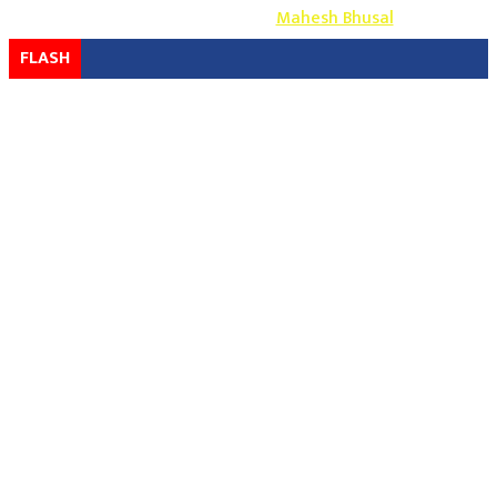
Design & Develop By-
Mahesh Bhusal
FLASH