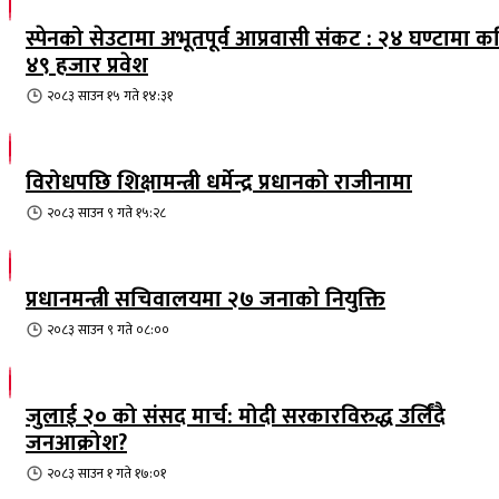
स्पेनको सेउटामा अभूतपूर्व आप्रवासी संकट : २४ घण्टामा क
४९ हजार प्रवेश
२०८३ साउन १५ गते १४:३१
विरोधपछि शिक्षामन्त्री धर्मेन्द्र प्रधानको राजीनामा
२०८३ साउन ९ गते १५:२८
प्रधानमन्त्री सचिवालयमा २७ जनाको नियुक्ति
२०८३ साउन ९ गते ०८:००
जुलाई २० को संसद मार्च: मोदी सरकारविरुद्ध उर्लिंदै
जनआक्रोश?
२०८३ साउन १ गते १७:०१