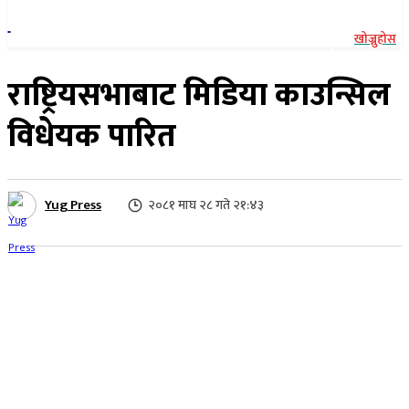
खोज्नुहोस
राष्ट्रियसभाबाट मिडिया काउन्सिल
विधेयक पारित
Yug Press
२०८१ माघ २८ गते २१:४३