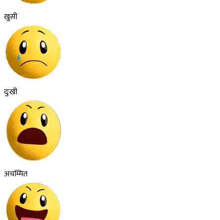
खुसी
दुःखी
अचम्मित