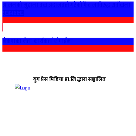
आलमको मुद्दामा उच्च अदालतले गरेको फैसलाविरुद्ध सर्वोच्चमा
पुनरावेदन
नेकपाका नेता-कार्यकर्ता राेपाईमा
युग प्रेस मिडिया प्रा.लि द्धारा सञ्चालित