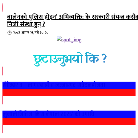
बालेनको पुलिस होइन’ अभिव्यक्ति: के सरकारी संयन्त्र कसै
निजी संस्था हुन् ?
२०८३ असार २६ गते १०:२०
छुटाउनुभयो कि ?
सेप्टेम्बर ८ – लापरबाही र लज्जास्पद संवेदनहीनता
लुनाले जितिन ‘मिस नेपाल-२०२५’ को उपाधि