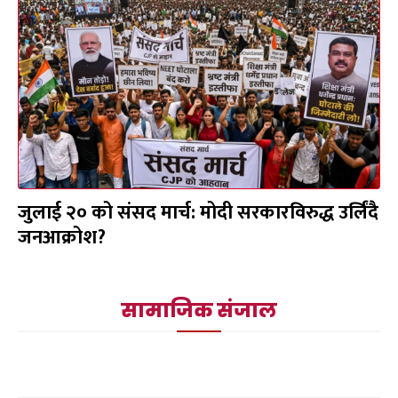
जुलाई २० को संसद मार्च: मोदी सरकारविरुद्ध उर्लिंदै
जनआक्रोश?
सामाजिक संजाल