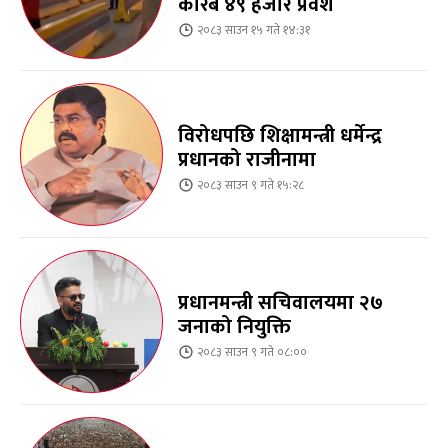
करिब ४९ हजार प्रवेश
२०८३ साउन १५ गते १४:३१
विरोधपछि शिक्षामन्त्री धर्मेन्द्र
प्रधानको राजीनामा
२०८३ साउन ९ गते १५:२८
प्रधानमन्त्री सचिवालयमा २७
जनाको नियुक्ति
२०८३ साउन ९ गते ०८:००