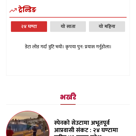
ट्रेन्डिङ
२४ घण्टा
यो साता
यो महिना
डेटा लोड गर्दा त्रुटि भयो। कृपया पुन: प्रयास गर्नुहोला।
भर्खरै
स्पेनको सेउटामा अभूतपूर्व
आप्रवासी संकट : २४ घण्टामा