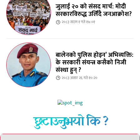
जुलाई २० को संसद मार्च: मोदी
सरकारविरुद्ध उर्लिंदै जनआक्रोश?
२०८३ साउन १ गते १७:०१
बालेनको पुलिस होइन’ अभिव्यक्ति:
के सरकारी संयन्त्र कसैको निजी
संस्था हुन् ?
२०८३ असार २६ गते १०:२०
छुटाउनुभयो कि ?