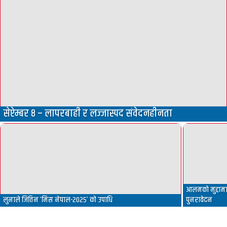
सेप्टेम्बर ८ – लापरबाही र लज्जास्पद संवेदनहीनता
आलमको मुद्दामा 
लुनाले जितिन ‘मिस नेपाल-२०२५’ को उपाधि
पुनरावेदन