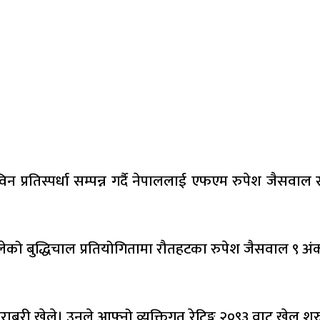
प्रतिस्पर्धा सम्पन्न गर्दै नेपाललाई एफएम रुपेश जैसवाल र 
 बुद्धिचाल प्रतियोगितामा रौतहटका रुपेश जैसवाल ९ अंक ज
ाबरी खेले। उनले आफ्नो व्यक्तिगत रेटिङ्ग २०९३ वाट खेल शुरु ग