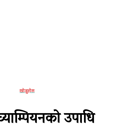
्य
खोज्नुहोस
 च्याम्पियनको उपाधि