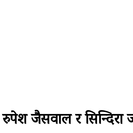
A password will be e-mailed to you.
२२ साउन २०८३, शुक्रबार
समाचार
राजनीति
प्रदेश
खेलकुद
अर
रुपेश जैसवाल र सिन्दिरा ज