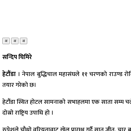
अ
अ
अ
सन्दिप घिमिरे
हेटौंडा
। नेपाल बुद्धिचाल महासंघले ११ चरणको राउण्ड रोविन 
तयार गरेको छ।
हेटौंडा स्थित होटल सामनाको सभाहलमा एक साता सम्म चलेको
दोस्रो राष्ट्रिय उपाधि हो ।
रुपेशले चौथो वरियतावाट खेल प्रारम्भ गर्दै सात जीत, चार बर