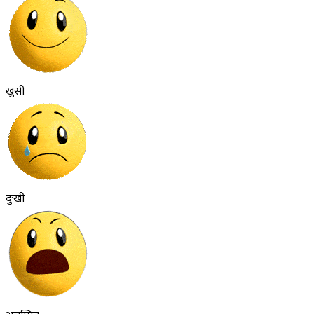
खुसी
दुःखी