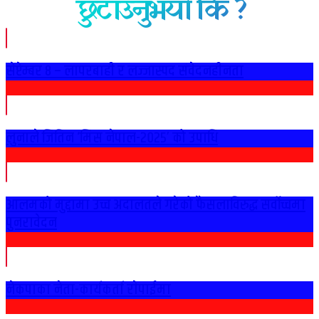
छुटाउनुभयो कि ?
सेप्टेम्बर ८ – लापरबाही र लज्जास्पद संवेदनहीनता
लुनाले जितिन ‘मिस नेपाल-२०२५’ को उपाधि
आलमको मुद्दामा उच्च अदालतले गरेको फैसलाविरुद्ध सर्वोच्चमा
पुनरावेदन
नेकपाका नेता-कार्यकर्ता राेपाईमा