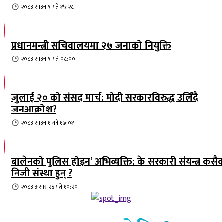
२०८३ साउन ९ गते १५:२८
प्रधानमन्त्री सचिवालयमा २७ जनाको नियुक्ति
२०८३ साउन ९ गते ०८:००
जुलाई २० को संसद मार्च: मोदी सरकारविरुद्ध उर्लिंदै
जनआक्रोश?
२०८३ साउन १ गते १७:०१
बालेनको पुलिस होइन’ अभिव्यक्ति: के सरकारी संयन्त्र कसै
निजी संस्था हुन् ?
२०८३ असार २६ गते १०:२०