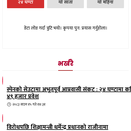
२४ घण्टा
यो साता
यो महिना
डेटा लोड गर्दा त्रुटि भयो। कृपया पुन: प्रयास गर्नुहोला।
भर्खरै
स्पेनको सेउटामा अभूतपूर्व आप्रवासी संकट : २४ घण्टामा क
४९ हजार प्रवेश
२०८३ साउन १५ गते १४:३१
विरोधपछि शिक्षामन्त्री धर्मेन्द्र प्रधानको राजीनामा