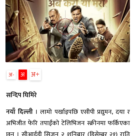
अ
अ
अ
सन्दिप घिमिरे
नयाँ दिल्ली
। लामो पर्खाइपछि एसीपी प्रद्युमन, दया र
अभिजीत फेरि तपाईंको टेलिभिजन स्क्रीनमा फर्किएका
छन् । सीआईडी सिजन २ शनिबार (डिसेम्बर २१) राति