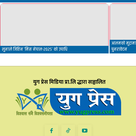
आलमको मुद्दामा 
लुनाले जितिन ‘मिस नेपाल-२०२५’ को उपाधि
पुनरावेदन
युग प्रेस मिडिया प्रा.लि द्धारा सञ्चालित