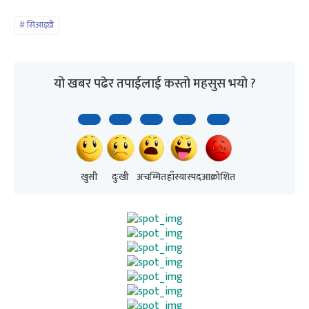
सिआइडी
यो खबर पढेर तपाईलाई कस्तो महसुस भयो ?
खुसी
दुःखी
अचम्मित
हाँस्यास्पद
आक्रोशित