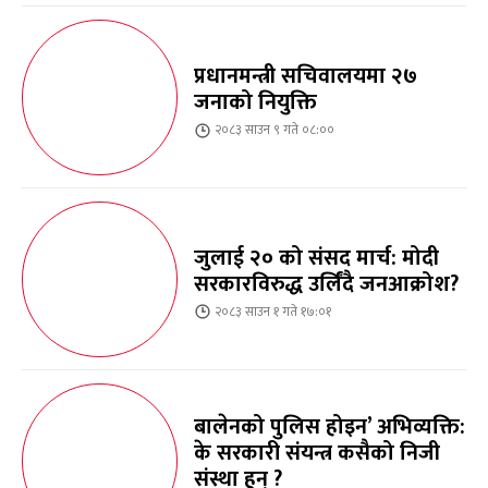
प्रधानमन्त्री सचिवालयमा २७
जनाको नियुक्ति
२०८३ साउन ९ गते ०८:००
जुलाई २० को संसद मार्च: मोदी
सरकारविरुद्ध उर्लिंदै जनआक्रोश?
२०८३ साउन १ गते १७:०१
बालेनको पुलिस होइन’ अभिव्यक्ति:
के सरकारी संयन्त्र कसैको निजी
संस्था हुन् ?