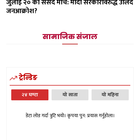
जुलाई २० को संसद मार्च: मोदी सरकारविरुद्ध उर्लिंदै
जनआक्रोश?
सामाजिक संजाल
ट्रेन्डिङ
२४ घण्टा
यो साता
यो महिना
डेटा लोड गर्दा त्रुटि भयो। कृपया पुन: प्रयास गर्नुहोला।