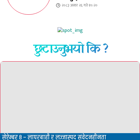
२०८३ असार २६ गते १०:२०
छुटाउनुभयो कि ?
सेप्टेम्बर ८ – लापरबाही र लज्जास्पद संवेदनहीनता