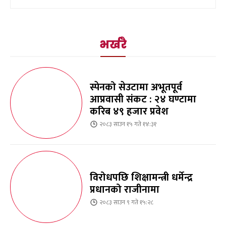
भर्खरै
स्पेनको सेउटामा अभूतपूर्व
आप्रवासी संकट : २४ घण्टामा
करिब ४९ हजार प्रवेश
२०८३ साउन १५ गते १४:३१
विरोधपछि शिक्षामन्त्री धर्मेन्द्र
प्रधानको राजीनामा
२०८३ साउन ९ गते १५:२८