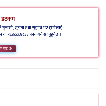
ेस डटकम
कुनै गुनासो, सूचना तथा सुझाव भए हामीलाई
ा ९८४८८६७८३३ फोन गर्न सक्नुहुनेछ ।
क बाट