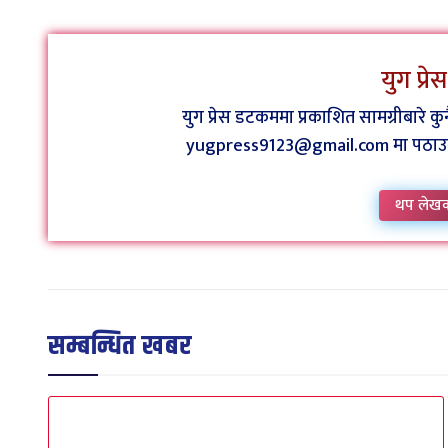
युग प्र
युग प्रेस डटकममा प्रकाशित सामग्रीबारे 
yugpress9123@gmail.com मा पठाउन व
थप लेख
सम्बन्धित खबर