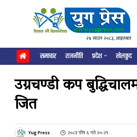
२४ साउन २०८३, आइतबार
समाचार
राजनीति
प्रदेश
खेलकुद
उग्रचण्डी कप बुद्धिचालम
जित
Yug Press
२०८१ पौष ६ गते २०:२९