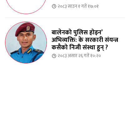
२०८३ साउन १ गते १७:०१
बालेनको पुलिस होइन’
अभिव्यक्ति: के सरकारी संयन्त्र
कसैको निजी संस्था हुन् ?
२०८३ असार २६ गते १०:२०