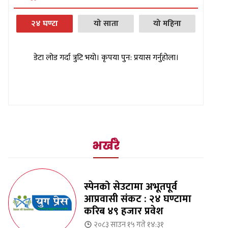
२४ घण्टा
यो साता
यो महिना
डेटा लोड गर्दा त्रुटि भयो। कृपया पुन: प्रयास गर्नुहोला।
भर्खरै
स्पेनको सेउटामा अभूतपूर्व
आप्रवासी संकट : २४ घण्टामा
करिब ४९ हजार प्रवेश
२०८३ साउन १५ गते १४:३१