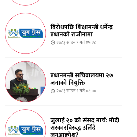
विरोधपछि शिक्षामन्त्री धर्मेन्द्र
प्रधानको राजीनामा
२०८३ साउन ९ गते १५:२८
प्रधानमन्त्री सचिवालयमा २७
जनाको नियुक्ति
२०८३ साउन ९ गते ०८:००
जुलाई २० को संसद मार्च: मोदी
सरकारविरुद्ध उर्लिंदै
जनआक्रोश?