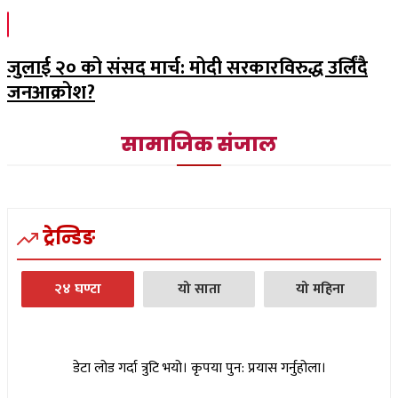
जुलाई २० को संसद मार्च: मोदी सरकारविरुद्ध उर्लिंदै
जनआक्रोश?
सामाजिक संजाल
ट्रेन्डिङ
२४ घण्टा
यो साता
यो महिना
डेटा लोड गर्दा त्रुटि भयो। कृपया पुन: प्रयास गर्नुहोला।