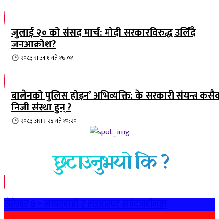
जुलाई २० को संसद मार्च: मोदी सरकारविरुद्ध उर्लिंदै
जनआक्रोश?
२०८३ साउन १ गते १७:०१
बालेनको पुलिस होइन’ अभिव्यक्ति: के सरकारी संयन्त्र कसै
निजी संस्था हुन् ?
२०८३ असार २६ गते १०:२०
छुटाउनुभयो कि ?
सेप्टेम्बर ८ – लापरबाही र लज्जास्पद संवेदनहीनता