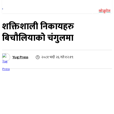
खोज्नुहोस
शक्तिशाली निकायहरु
बिचौलियाको चंगुलमा
Yug Press
२०८१ भदौ २६ गते १२:१९