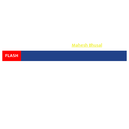
Copyright ©
2026
- युग प्रेस सर्वाधिकार सुरक्षित
Design & Develop By-
Mahesh Bhusal
FLASH