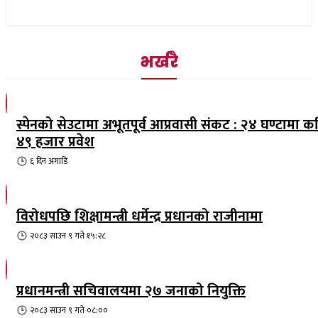
भर्खरै
स्पेनको सेउटामा अभूतपूर्व आप्रवासी संकट : २४ घण्टामा क
४९ हजार प्रवेश
६ दिन
अगाडि
विरोधपछि शिक्षामन्त्री धर्मेन्द्र प्रधानको राजीनामा
२०८३ साउन ९ गते १५:२८
प्रधानमन्त्री सचिवालयमा २७ जनाको नियुक्ति
२०८३ साउन ९ गते ०८:००