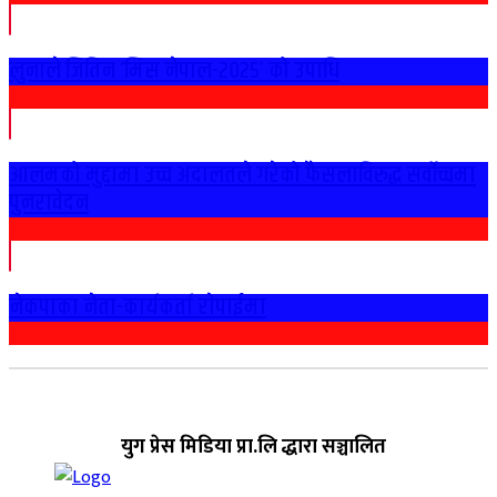
लुनाले जितिन ‘मिस नेपाल-२०२५’ को उपाधि
आलमको मुद्दामा उच्च अदालतले गरेको फैसलाविरुद्ध सर्वोच्चमा
पुनरावेदन
नेकपाका नेता-कार्यकर्ता राेपाईमा
युग प्रेस मिडिया प्रा.लि द्धारा सञ्चालित