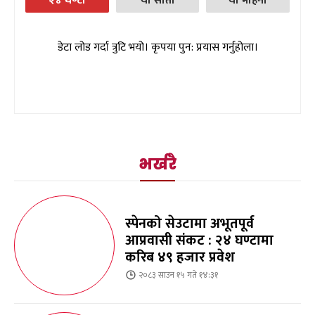
२४ घण्टा
यो साता
यो महिना
डेटा लोड गर्दा त्रुटि भयो। कृपया पुन: प्रयास गर्नुहोला।
भर्खरै
स्पेनको सेउटामा अभूतपूर्व
आप्रवासी संकट : २४ घण्टामा
करिब ४९ हजार प्रवेश
२०८३ साउन १५ गते १४:३१