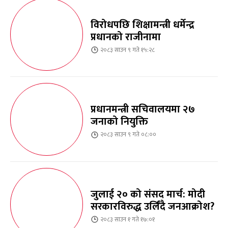
विरोधपछि शिक्षामन्त्री धर्मेन्द्र
प्रधानको राजीनामा
२०८३ साउन ९ गते १५:२८
प्रधानमन्त्री सचिवालयमा २७
जनाको नियुक्ति
२०८३ साउन ९ गते ०८:००
जुलाई २० को संसद मार्च: मोदी
सरकारविरुद्ध उर्लिंदै जनआक्रोश?
२०८३ साउन १ गते १७:०१