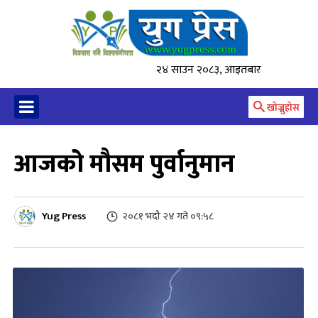
२४ साउन २०८३, आइतबार
खोज्नुहोस
आजको मौसम पुर्वानुमान
Yug Press
२०८१ भदौ २४ गते ०९:५८