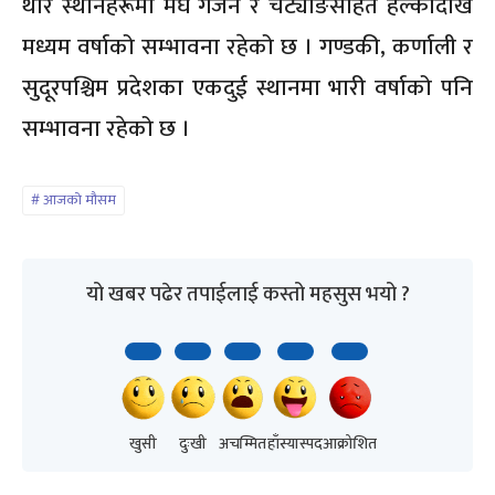
थोरै स्थानहरूमा मेघ गर्जन र चट्याङसहित हल्कादेखि
मध्यम वर्षाको सम्भावना रहेको छ । गण्डकी, कर्णाली र
सुदूरपश्चिम प्रदेशका एकदुई स्थानमा भारी वर्षाको पनि
सम्भावना रहेको छ ।
आजको मौसम
यो खबर पढेर तपाईलाई कस्तो महसुस भयो ?
खुसी
दुःखी
अचम्मित
हाँस्यास्पद
आक्रोशित