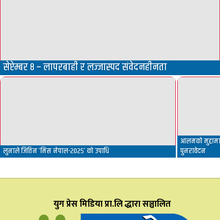
सेप्टेम्बर ८ – लापरबाही र लज्जास्पद संवेदनहीनता
आलमको मुद्दामा 
लुनाले जितिन ‘मिस नेपाल-२०२५’ को उपाधि
पुनरावेदन
युग प्रेस मिडिया प्रा.लि द्धारा सञ्चालित