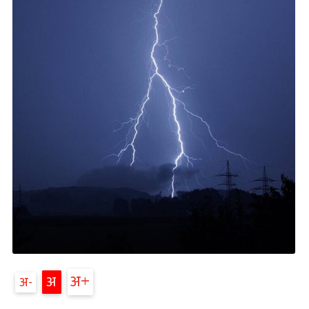
अ
अ
अ