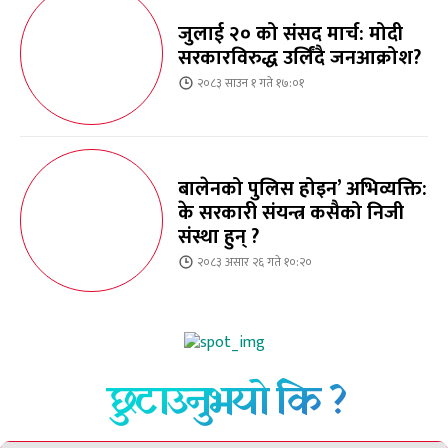
जुलाई २० को संसद मार्च: मोदी
सरकारविरुद्ध उर्लिंदै जनआक्रोश?
२०८३ साउन १ गते १७:०१
बालेनको पुलिस होइन’ अभिव्यक्ति:
के सरकारी संयन्त्र कसैको निजी
संस्था हुन् ?
२०८३ असार २६ गते १०:२०
छुटाउनुभयो कि ?