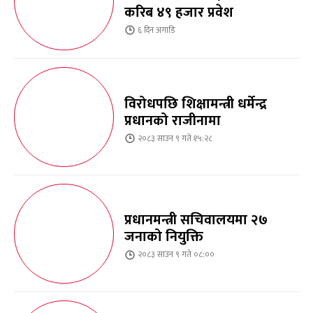
करिब ४९ हजार प्रवेश
६ दिन
अगाडि
विरोधपछि शिक्षामन्त्री धर्मेन्द्र
प्रधानको राजीनामा
२०८३ साउन ९ गते १५:२८
प्रधानमन्त्री सचिवालयमा २७
जनाको नियुक्ति
२०८३ साउन ९ गते ०८:००