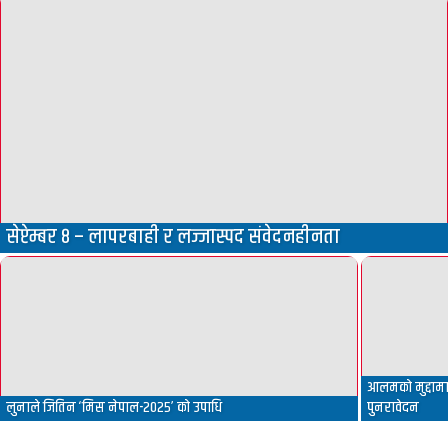
सेप्टेम्बर ८ – लापरबाही र लज्जास्पद संवेदनहीनता
आलमको मुद्दामा 
लुनाले जितिन ‘मिस नेपाल-२०२५’ को उपाधि
पुनरावेदन