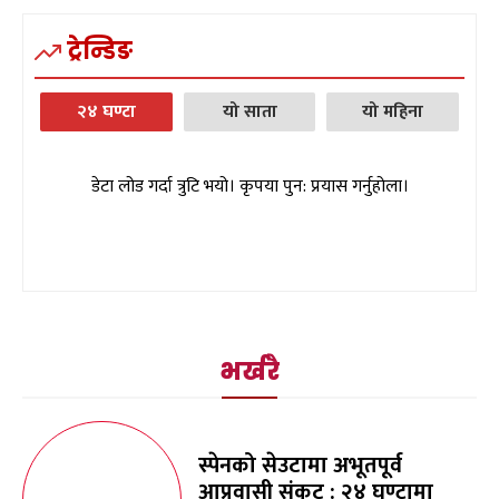
ट्रेन्डिङ
२४ घण्टा
यो साता
यो महिना
डेटा लोड गर्दा त्रुटि भयो। कृपया पुन: प्रयास गर्नुहोला।
भर्खरै
स्पेनको सेउटामा अभूतपूर्व
आप्रवासी संकट : २४ घण्टामा