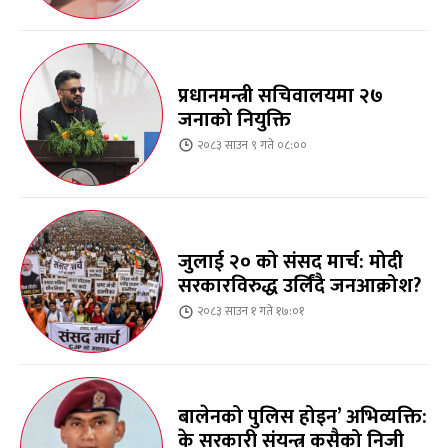
प्रधानमन्त्री सचिवालयमा २७
जनाको नियुक्ति
२०८३ साउन ९ गते ०८:००
जुलाई २० को संसद मार्च: मोदी
सरकारविरुद्ध उर्लिंदै जनआक्रोश?
२०८३ साउन १ गते १७:०१
बालेनको पुलिस होइन’ अभिव्यक्ति:
के सरकारी संयन्त्र कसैको निजी