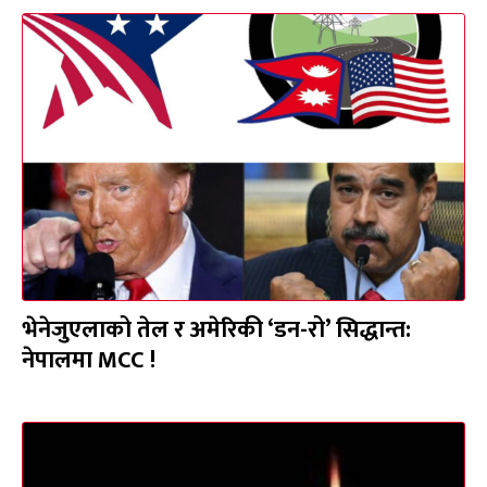
भेनेजुएलाको तेल र अमेरिकी ‘डन-रो’ सिद्धान्त:
नेपालमा MCC !