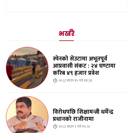
भर्खरै
स्पेनको सेउटामा अभूतपूर्व
आप्रवासी संकट : २४ घण्टामा
करिब ४९ हजार प्रवेश
२०८३ साउन १५ गते १४:३१
विरोधपछि शिक्षामन्त्री धर्मेन्द्र
प्रधानको राजीनामा
२०८३ साउन ९ गते १५:२८