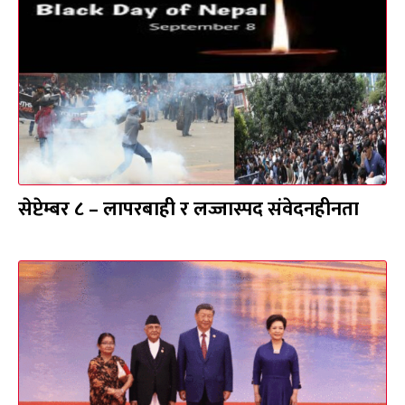
सेप्टेम्बर ८ – लापरबाही र लज्जास्पद संवेदनहीनता