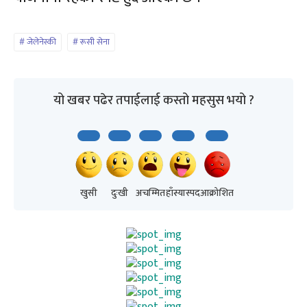
जेलेनेस्की
रूसी सेना
यो खबर पढेर तपाईलाई कस्तो महसुस भयो ?
खुसी
दुःखी
अचम्मित
हाँस्यास्पद
आक्रोशित