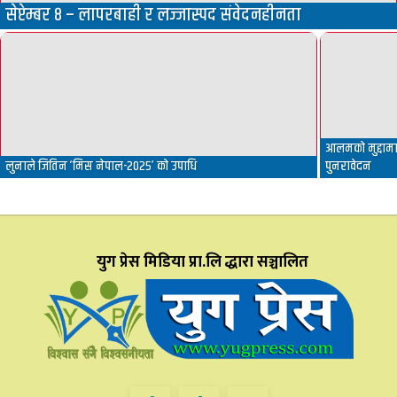
सेप्टेम्बर ८ – लापरबाही र लज्जास्पद संवेदनहीनता
आलमको मुद्दामा 
लुनाले जितिन ‘मिस नेपाल-२०२५’ को उपाधि
पुनरावेदन
युग प्रेस मिडिया प्रा.लि द्धारा सञ्चालित