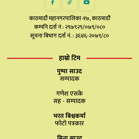
काठमाडौं महानगरपालिका-१७, काठमाडौं
कम्पनि दर्ता नं : २९७९२९/०७९/०८०
सूचना बिभाग दर्ता नं. : ३६४६-२०७९/८०
हाम्रो टिम
पुष्पा साउद
सम्पादक
गणेश एसके
सह - सम्पादक
भरत बिश्वकर्मा
फोटो पत्रकार
मिना साउद