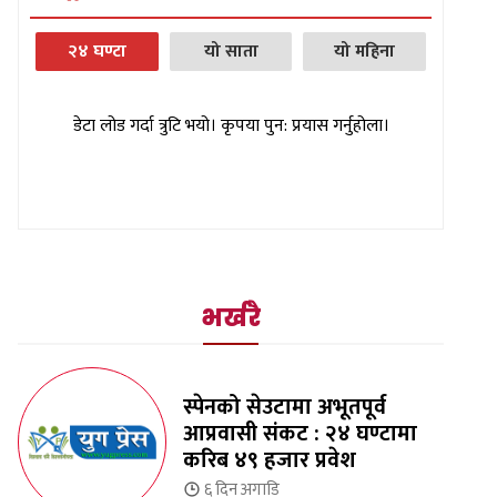
२४ घण्टा
यो साता
यो महिना
डेटा लोड गर्दा त्रुटि भयो। कृपया पुन: प्रयास गर्नुहोला।
भर्खरै
स्पेनको सेउटामा अभूतपूर्व
आप्रवासी संकट : २४ घण्टामा
करिब ४९ हजार प्रवेश
६ दिन
अगाडि