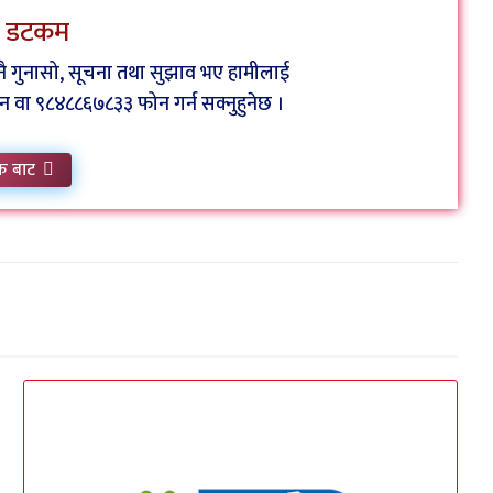
ेस डटकम
कुनै गुनासो, सूचना तथा सुझाव भए हामीलाई
ा ९८४८८६७८३३ फोन गर्न सक्नुहुनेछ ।
क बाट