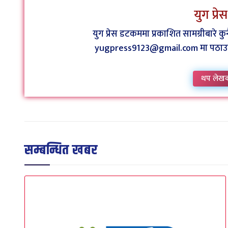
युग प्र
युग प्रेस डटकममा प्रकाशित सामग्रीबारे 
yugpress9123@gmail.com मा पठाउन व
थप लेख
सम्बन्धित खबर