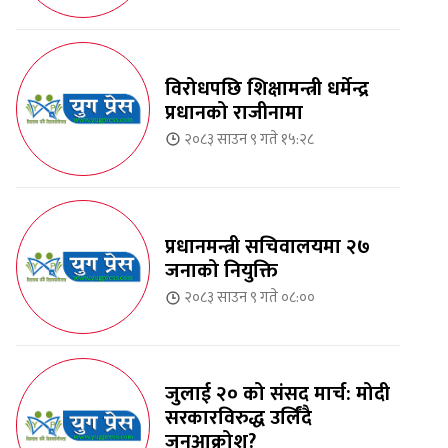
विरोधपछि शिक्षामन्त्री धर्मेन्द्र
प्रधानको राजीनामा
२०८३ साउन ९ गते १५:२८
प्रधानमन्त्री सचिवालयमा २७
जनाको नियुक्ति
२०८३ साउन ९ गते ०८:००
जुलाई २० को संसद मार्च: मोदी
सरकारविरुद्ध उर्लिंदै
जनआक्रोश?