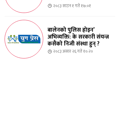
२०८३ साउन १ गते १७:०१
बालेनको पुलिस होइन’
अभिव्यक्ति: के सरकारी संयन्त्र
कसैको निजी संस्था हुन् ?
२०८३ असार २६ गते १०:२०