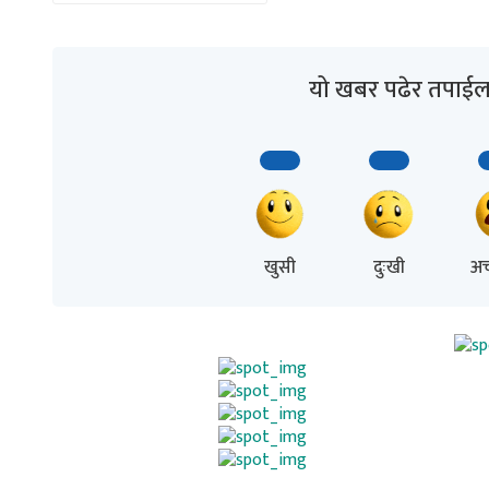
यो खबर पढेर तपाईल
खुसी
दुःखी
अच