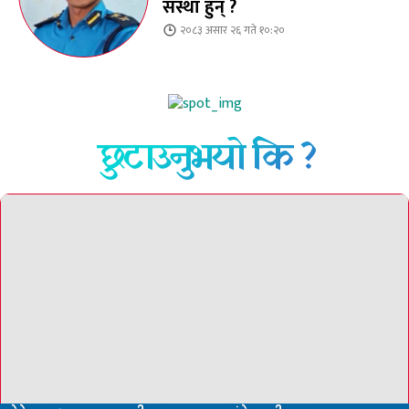
संस्था हुन् ?
२०८३ असार २६ गते १०:२०
छुटाउनुभयो कि ?