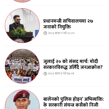
प्रधानमन्त्री सचिवालयमा २७
जनाको नियुक्ति
२०८३ साउन ९ गते ०८:००
जुलाई २० को संसद मार्च: मोदी
सरकारविरुद्ध उर्लिंदै जनआक्रोश?
२०८३ साउन १ गते १७:०१
बालेनको पुलिस होइन’ अभिव्यक्ति:
के सरकारी संयन्त्र कसैको निजी