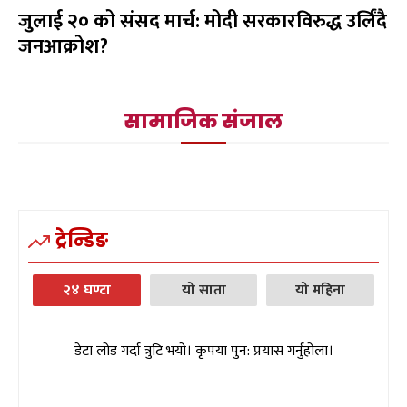
जुलाई २० को संसद मार्च: मोदी सरकारविरुद्ध उर्लिंदै
जनआक्रोश?
सामाजिक संजाल
ट्रेन्डिङ
२४ घण्टा
यो साता
यो महिना
डेटा लोड गर्दा त्रुटि भयो। कृपया पुन: प्रयास गर्नुहोला।