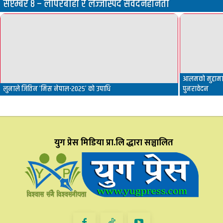
सेप्टेम्बर ८ – लापरबाही र लज्जास्पद संवेदनहीनता
आलमको मुद्दामा 
लुनाले जितिन ‘मिस नेपाल-२०२५’ को उपाधि
पुनरावेदन
युग प्रेस मिडिया प्रा.लि द्धारा सञ्चालित