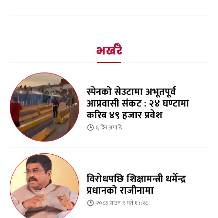
भर्खरै
स्पेनको सेउटामा अभूतपूर्व
आप्रवासी संकट : २४ घण्टामा
करिब ४९ हजार प्रवेश
६ दिन
अगाडि
विरोधपछि शिक्षामन्त्री धर्मेन्द्र
प्रधानको राजीनामा
२०८३ साउन ९ गते १५:२८