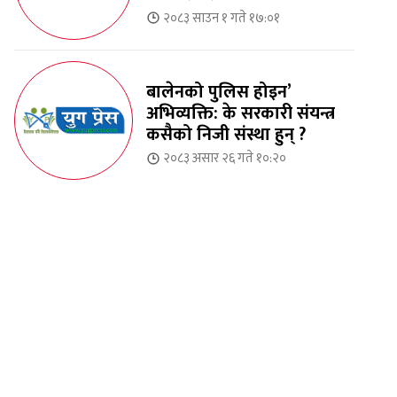
२०८३ साउन १ गते १७:०१
बालेनको पुलिस होइन’
अभिव्यक्ति: के सरकारी संयन्त्र
कसैको निजी संस्था हुन् ?
२०८३ असार २६ गते १०:२०