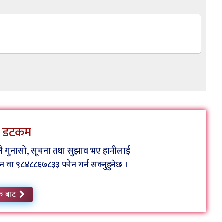
ेस डटकम
कुनै गुनासो, सूचना तथा सुझाव भए हामीलाई
ा ९८४८८६७८३३ फोन गर्न सक्नुहुनेछ ।
क बाट