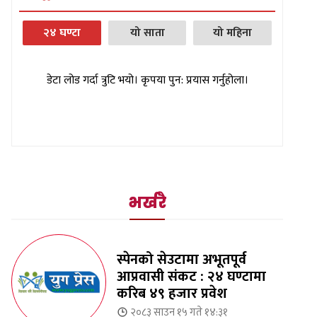
२४ घण्टा
यो साता
यो महिना
डेटा लोड गर्दा त्रुटि भयो। कृपया पुन: प्रयास गर्नुहोला।
भर्खरै
स्पेनको सेउटामा अभूतपूर्व
आप्रवासी संकट : २४ घण्टामा
करिब ४९ हजार प्रवेश
२०८३ साउन १५ गते १४:३१