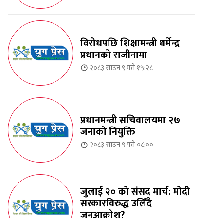
विरोधपछि शिक्षामन्त्री धर्मेन्द्र
प्रधानको राजीनामा
२०८३ साउन ९ गते १५:२८
प्रधानमन्त्री सचिवालयमा २७
जनाको नियुक्ति
२०८३ साउन ९ गते ०८:००
जुलाई २० को संसद मार्च: मोदी
सरकारविरुद्ध उर्लिंदै
जनआक्रोश?