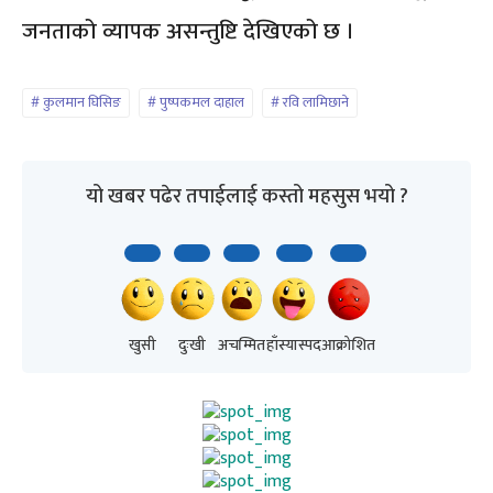
जनताको व्यापक असन्तुष्टि देखिएको छ ।
कुलमान घिसिङ
पुष्पकमल दाहाल
रवि लामिछाने
यो खबर पढेर तपाईलाई कस्तो महसुस भयो ?
खुसी
दुःखी
अचम्मित
हाँस्यास्पद
आक्रोशित