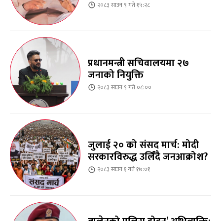
२०८३ साउन ९ गते १५:२८
प्रधानमन्त्री सचिवालयमा २७
जनाको नियुक्ति
२०८३ साउन ९ गते ०८:००
जुलाई २० को संसद मार्च: मोदी
सरकारविरुद्ध उर्लिंदै जनआक्रोश?
२०८३ साउन १ गते १७:०१