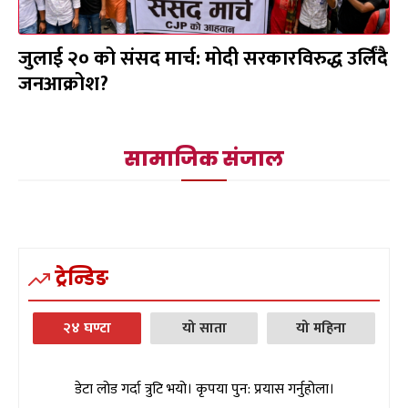
जुलाई २० को संसद मार्च: मोदी सरकारविरुद्ध उर्लिंदै
जनआक्रोश?
सामाजिक संजाल
ट्रेन्डिङ
२४ घण्टा
यो साता
यो महिना
डेटा लोड गर्दा त्रुटि भयो। कृपया पुन: प्रयास गर्नुहोला।