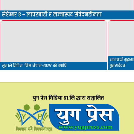
सेप्टेम्बर ८ – लापरबाही र लज्जास्पद संवेदनहीनता
आलमको मुद्दामा 
लुनाले जितिन ‘मिस नेपाल-२०२५’ को उपाधि
पुनरावेदन
युग प्रेस मिडिया प्रा.लि द्धारा सञ्चालित