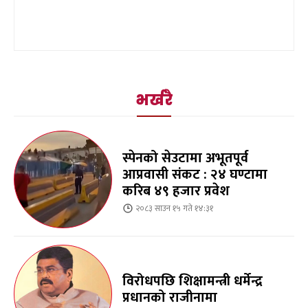
भर्खरै
स्पेनको सेउटामा अभूतपूर्व
आप्रवासी संकट : २४ घण्टामा
करिब ४९ हजार प्रवेश
२०८३ साउन १५ गते १४:३१
विरोधपछि शिक्षामन्त्री धर्मेन्द्र
प्रधानको राजीनामा