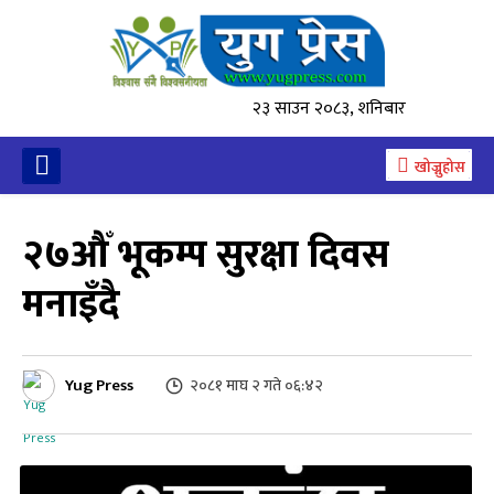
२३ साउन २०८३, शनिबार
खोज्नुहोस
२७औँ भूकम्प सुरक्षा दिवस
मनाइँदै
Yug Press
२०८१ माघ २ गते ०६:४२