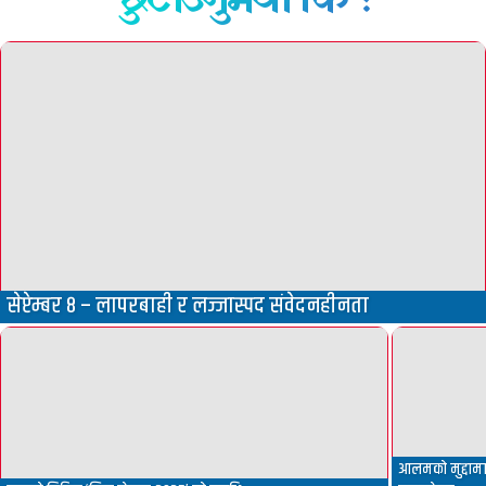
सेप्टेम्बर ८ – लापरबाही र लज्जास्पद संवेदनहीनता
आलमको मुद्दामा 