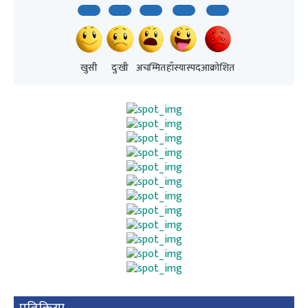
खुसी
दुःखी
अचम्मित
हाँस्यास्पद
आक्रोशित