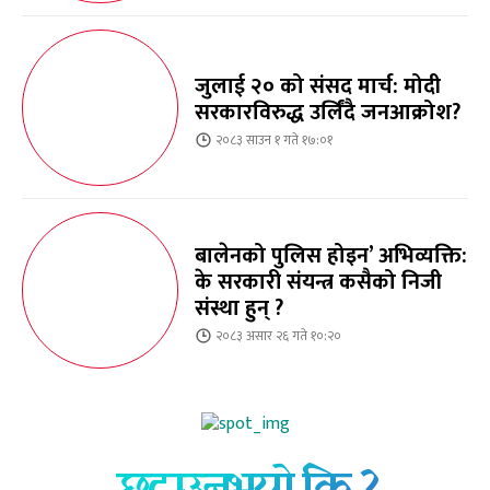
जुलाई २० को संसद मार्च: मोदी
सरकारविरुद्ध उर्लिंदै जनआक्रोश?
२०८३ साउन १ गते १७:०१
बालेनको पुलिस होइन’ अभिव्यक्ति:
के सरकारी संयन्त्र कसैको निजी
संस्था हुन् ?
२०८३ असार २६ गते १०:२०
छुटाउनुभयो कि ?