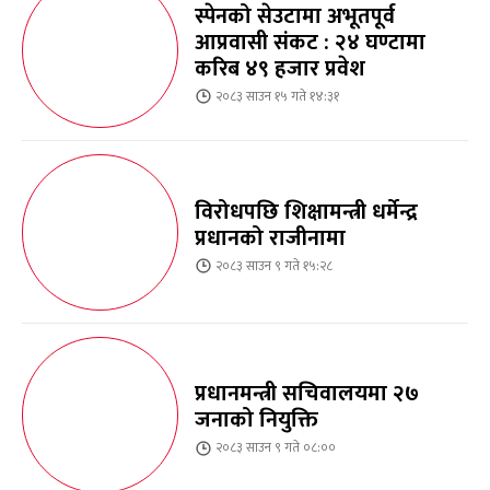
स्पेनको सेउटामा अभूतपूर्व
आप्रवासी संकट : २४ घण्टामा
करिब ४९ हजार प्रवेश
२०८३ साउन १५ गते १४:३१
विरोधपछि शिक्षामन्त्री धर्मेन्द्र
प्रधानको राजीनामा
२०८३ साउन ९ गते १५:२८
प्रधानमन्त्री सचिवालयमा २७
जनाको नियुक्ति
२०८३ साउन ९ गते ०८:००