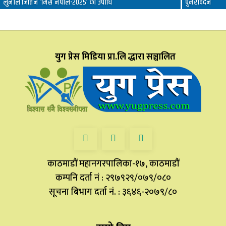
लुनाले जितिन ‘मिस नेपाल-२०२५’ को उपाधि
पुनरावेदन
युग प्रेस मिडिया प्रा.लि द्धारा सञ्चालित
काठमाडौं महानगरपालिका-१७, काठमाडौं
कम्पनि दर्ता नं : २९७९२९/०७९/०८०
सूचना बिभाग दर्ता नं. : ३६४६-२०७९/८०