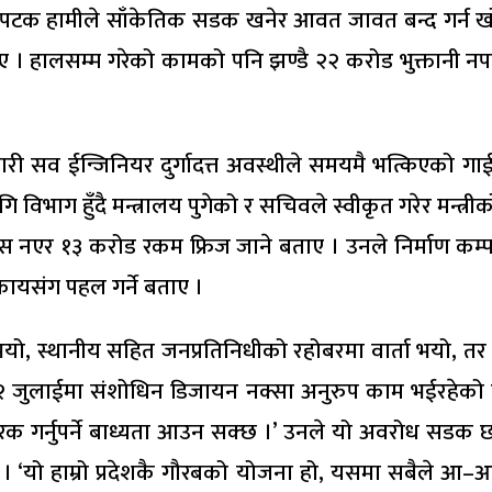
िलो पटक हामीले साँकेतिक सडक खनेर आवत जावत बन्द गर्न ख
ाए । हालसम्म गरेको कामको पनि झण्डै २२ करोड भुक्तान
 ईन्जिनियर दुर्गादत्त अवस्थीले समयमै भत्किएको गाईडबण
भाग हुँदै मन्त्रालय पुगेको र सचिवले स्वीकृत गरेर मन्त्री
स नएर १३ करोड रकम फ्रिज जाने बताए । उनले निर्माण कम्पन
कायसंग पहल गर्ने बताए ।
 स्थानीय सहित जनप्रतिनिधीको रहोबरमा वार्ता भयो, तर निष्कर्
२ जुलाईमा संशोधिन डिजायन नक्सा अनुरुप काम भईरहेको 
गर्नुपर्ने बाध्यता आउन सक्छ ।’ उनले यो अवरोध सडक छाडेरै
 । ‘यो हाम्रो प्रदेशकै गौरबको योजना हो, यसमा सबैले आ–