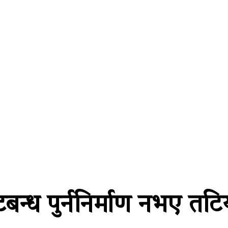
्थतन्त्र
विश्व
कला/साहित्य
विचार
सूचना प्रविधि
अन
्ध पुर्ननिर्माण नभए तटिय 