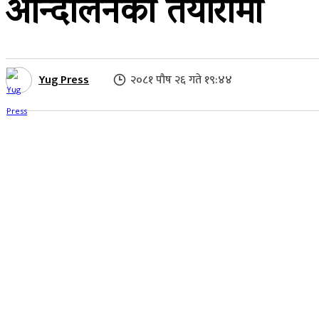
आन्दोलनको तयारीमा
Yug Press
२०८१ पौष २६ गते १९:४४