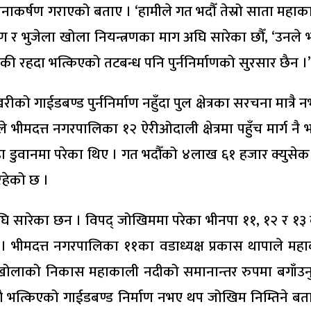
नाकर्षण गराएको बताए । ‘हामीले गत भदौँ तेस्रो साता महाक
ाण र भुजेला खोला नियन्त्रणका माग अघि सारेका छौँ, ‘उनले
बाँकी रहदा भत्किएको तटबन्ध पनि पुर्ननिर्माणको सुरसार छैन ।’
रीको गाईडबण्ड पुर्ननिर्माण नहुँदा पुल क्षेत्रका सरचना मात्रै
्त नगरपालिका १२ ऐरीओदाली क्षेत्रमा पहुँच मार्ग नै भत्क
डा डुवानमा परेका थिए । गत भदौँको ४लाख ६१ हजार क्युसेक
रहेको छ ।
घि सारेका छन । विपद् जोखिममा परेका भीनपा ११, १२ र १
 भीमदत्त नगरपालिका ११का वडाध्यक्ष प्रकास थापाले मह
खोलाको निकास महाकाली नदीको समानान्तर रुपमा बगाँउनुपर
ा अवागै भत्किएको गाईडबण्ड निर्माण नभए थप जोखिम निम्तिने ब