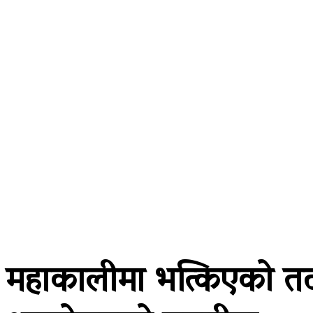
A password will be e-mailed to you.
२२ साउन २०८३, शुक्रबार
समाचार
राजनीति
प्रदेश
खेलकुद
अर
महाकालीमा भत्किएको तटबन