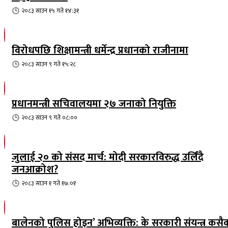
२०८३ साउन १५ गते १४:३१
विरोधपछि शिक्षामन्त्री धर्मेन्द्र प्रधानको राजीनामा
२०८३ साउन ९ गते १५:२८
प्रधानमन्त्री सचिवालयमा २७ जनाको नियुक्ति
२०८३ साउन ९ गते ०८:००
जुलाई २० को संसद मार्च: मोदी सरकारविरुद्ध उर्लिंदै
जनआक्रोश?
२०८३ साउन १ गते १७:०१
बालेनको पुलिस होइन’ अभिव्यक्ति: के सरकारी संयन्त्र कसै