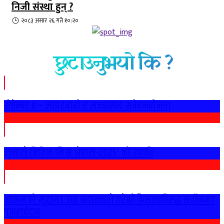
निजी संस्था हुन् ?
२०८३ असार २६ गते १०:२०
छुटाउनुभयो कि ?
सेप्टेम्बर ८ – लापरबाही र लज्जास्पद संवेदनहीनता
लुनाले जितिन ‘मिस नेपाल-२०२५’ को उपाधि
आलमको मुद्दामा उच्च अदालतले गरेको फैसलाविरुद्ध सर्वोच्चमा
पुनरावेदन