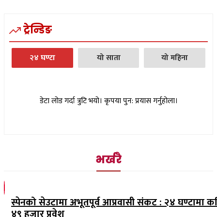
ट्रेन्डिङ
२४ घण्टा
यो साता
यो महिना
डेटा लोड गर्दा त्रुटि भयो। कृपया पुन: प्रयास गर्नुहोला।
भर्खरै
स्पेनको सेउटामा अभूतपूर्व आप्रवासी संकट : २४ घण्टामा क
४९ हजार प्रवेश