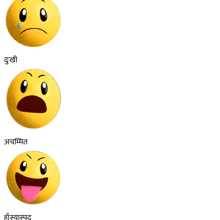
दुःखी
अचम्मित
हाँस्यास्पद