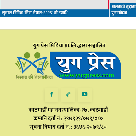
आलमको मुद्दामा 
लुनाले जितिन ‘मिस नेपाल-२०२५’ को उपाधि
पुनरावेदन
युग प्रेस मिडिया प्रा.लि द्धारा सञ्चालित
काठमाडौं महानगरपालिका-१७, काठमाडौं
कम्पनि दर्ता नं : २९७९२९/०७९/०८०
सूचना बिभाग दर्ता नं. : ३६४६-२०७९/८०