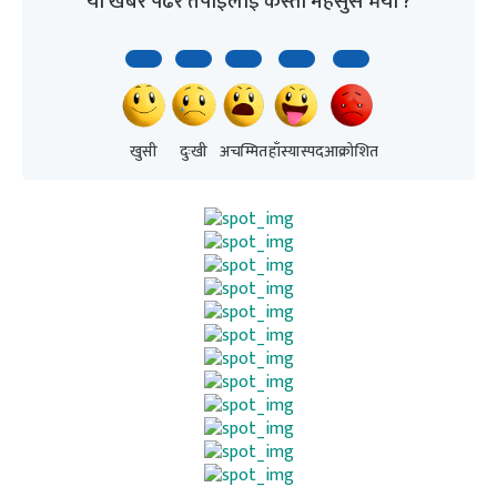
यो खबर पढेर तपाईलाई कस्तो महसुस भयो ?
खुसी
दुःखी
अचम्मित
हाँस्यास्पद
आक्रोशित