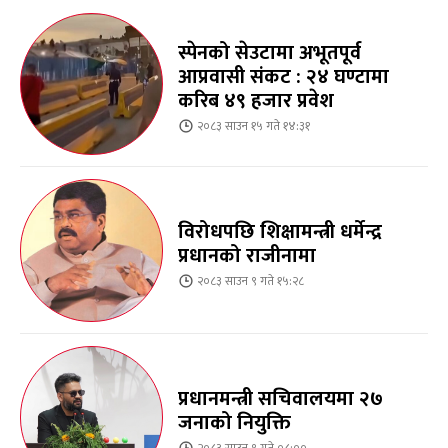
स्पेनको सेउटामा अभूतपूर्व
आप्रवासी संकट : २४ घण्टामा
करिब ४९ हजार प्रवेश
२०८३ साउन १५ गते १४:३१
विरोधपछि शिक्षामन्त्री धर्मेन्द्र
प्रधानको राजीनामा
२०८३ साउन ९ गते १५:२८
प्रधानमन्त्री सचिवालयमा २७
जनाको नियुक्ति
२०८३ साउन ९ गते ०८:००