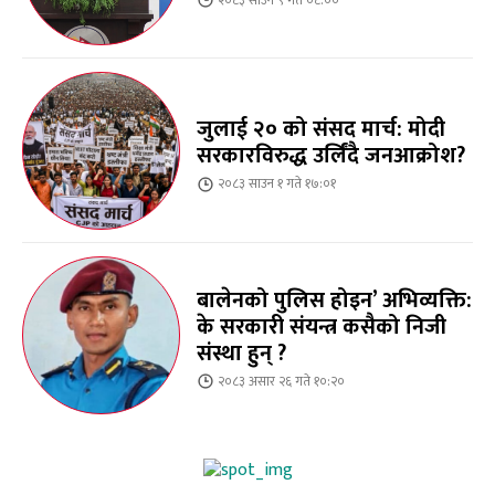
जुलाई २० को संसद मार्च: मोदी
सरकारविरुद्ध उर्लिंदै जनआक्रोश?
२०८३ साउन १ गते १७:०१
बालेनको पुलिस होइन’ अभिव्यक्ति:
के सरकारी संयन्त्र कसैको निजी
संस्था हुन् ?
२०८३ असार २६ गते १०:२०