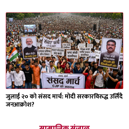
जुलाई २० को संसद मार्च: मोदी सरकारविरुद्ध उर्लिंदै
जनआक्रोश?
सामाजिक संजाल