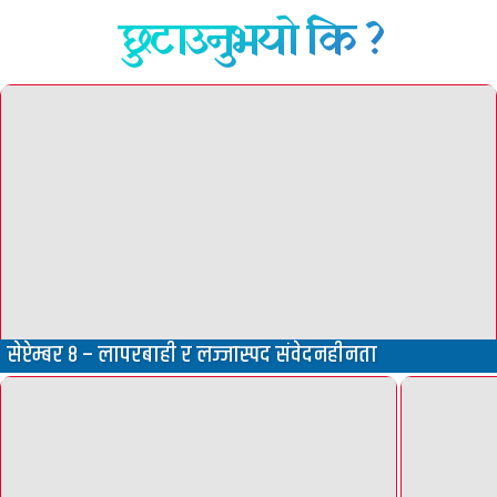
छुटाउनुभयो कि ?
सेप्टेम्बर ८ – लापरबाही र लज्जास्पद संवेदनहीनता