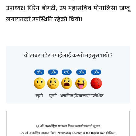
उपाध्यक्ष धिरेन बोगटी, उप महासचिव मोनालिसा खम्बू
लगायतको उपस्थिति रहेको थियो।
यो खबर पढेर तपाईलाई कस्तो महसुस भयो ?
0%
0%
0%
0%
0%
खुसी
दुःखी
अचम्मित
हाँस्यास्पद
आक्रोशित