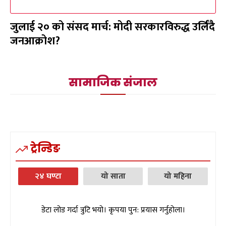
जुलाई २० को संसद मार्च: मोदी सरकारविरुद्ध उर्लिंदै
जनआक्रोश?
सामाजिक संजाल
ट्रेन्डिङ
२४ घण्टा
यो साता
यो महिना
डेटा लोड गर्दा त्रुटि भयो। कृपया पुन: प्रयास गर्नुहोला।