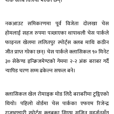
पार्क क्लब विजयी भएका छन्।
नकआउट समिकरणमा पूर्व विजेता दोलखा चेस
होमलाई सहज रुपमा पञ्छाएका थापाथली चेस पार्कले
फाइनल खेलमा ललितपुर स्पोर्ट्स क्लब माथि कठीन
जीत प्राप्त गरेका छन्। चेस पार्कले क्लासिकल ९० मिनेट
३० सेकेण्ड इन्क्रिजमेण्टको गेममा २-२ अंक बराबर गर्दै
र्‍यापिड चरण सम्म ढकेल्न सफल बने।
क्लासिकल खेल रोमाञ्चक मोड लिदै बराबरीमा टुङ्गिएको
थियो। पहिलो वोर्डमा चेस पार्कका एफएम रिजेन्द्र
राजभण्डारी स्पोर्ट्स क्लबका सिएम सजिन महर्जनसँग