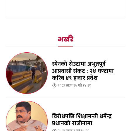
भर्खरै
स्पेनको सेउटामा अभूतपूर्व
आप्रवासी संकट : २४ घण्टामा
करिब ४९ हजार प्रवेश
२०८३ साउन १५ गते १४:३१
विरोधपछि शिक्षामन्त्री धर्मेन्द्र
प्रधानको राजीनामा
२०८३ साउन ९ गते १५:२८