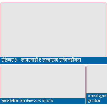
सेप्टेम्बर ८ – लापरबाही र लज्जास्पद संवेदनहीनता
आलमको मुद्दामा 
लुनाले जितिन ‘मिस नेपाल-२०२५’ को उपाधि
पुनरावेदन