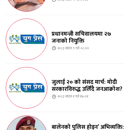
प्रधानमन्त्री सचिवालयमा २७
जनाको नियुक्ति
२०८३ साउन ९ गते ०८:००
जुलाई २० को संसद मार्च: मोदी
सरकारविरुद्ध उर्लिंदै जनआक्रोश?
२०८३ साउन १ गते १७:०१
बालेनको पुलिस होइन’ अभिव्यक्ति: