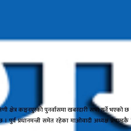
क्षिणी क्षेत्र कञ्चनपुरको पुनर्वासमा खबरदारी सभा गर्ने भएक
 । पुर्व प्रधानमन्त्री समेत रहेका माअ‍ोवादी अध्यक्ष प्रंचण्