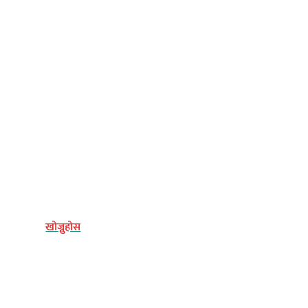
्य
खोज्नुहोस
िधि
अन्य