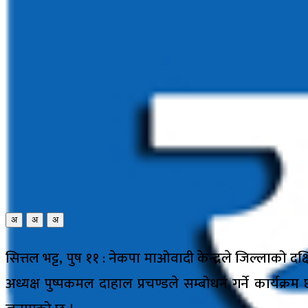
अ
अ
अ
सित्तल भट्ट, पुष ११ : नेकपा माओवादी केन्द्रले जिल्लाको द
अध्यक्ष पुष्पकमल दाहाल प्रचण्डले सम्बोधन गर्ने कार्यक्रम छ