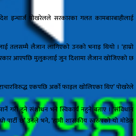
 प्रदेश इन्चार्ज पोखरेलले सरकारका गलत कामबारबाहीलाई
ीलाई तलसम्मै लैजान लागिएको उनको भनाइ थियो । ‘हाम्रो
‘अर्को सरकार आएपछि मुलुकलाई जुन दिशामा लैजान खोजिएको छ
्रष्टाचारविरुद्ध एकपछि अर्को फाइल खोलिएका थिए’ पोखरेले
े गरी हुने संशोधन भने स्विकार्य नहुने बताए । ‘संविधान
रो पार्टी छ’ उनले भने, ‘हामी शासकीय स्वरुपको यो मोडेल