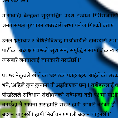
जनाएको छ ।
माओवादी केन्द्रका सुदूरपश्चिम प्रदेश इन्चार्ज गिरी
जनतासमक्ष पु¥याउन खबरदारी सभा गर्न लागिएको बताए ।
उनले भ्रष्टाचार र बेथितीविरुद्ध माओवादीले खबरदारी 
पार्टीका अध्यक्ष प्रचण्डले सुशासन, समृद्धि र सामाजिक 
त्यसबारे जनतालाई जानकारी गराउँछौँ ।’
प्रचण्ड नेतृत्वले खोलेका भ्रष्टारका फाइलहरु अहिलेको स
भने, ‘अहिले कुन कुनामा ती अड्किएका छन् । यहाँहरुलाई था
पोखरेलले संविधान संशोधनको सबैभन्दा बढी पक्षमा माओवाद
बनाउँदा नै आफ्ना असहमति राखेर हामी अगाडि बढेका हौँ ।
बदल्न चाहन्छौँ । हामी निर्वाचन प्रणाली बदल्न चाहन्छौँ ।’