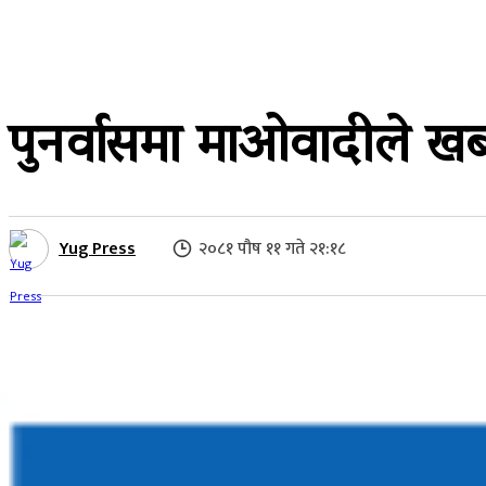
२०८१ पौष ११ गते २१:१८
पुनर्वासमा माओवादीले खबरद
Yug Press
२०८१ पौष ११ गते २१:१८