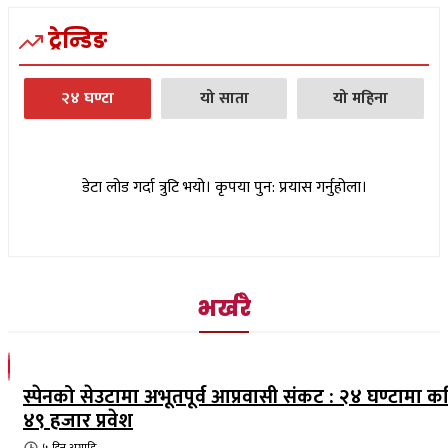
ट्रेन्डिङ
२४ घण्टा
यो साता
यो महिना
डेटा लोड गर्दा त्रुटि भयो। कृपया पुन: प्रयास गर्नुहोला।
भर्खरै
स्पेनको सेउटामा अभूतपूर्व आप्रवासी संकट : २४ घण्टामा क
४९ हजार प्रवेश
५ दिन
अगाडि