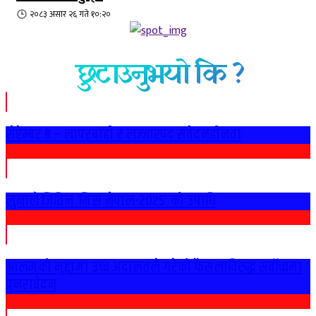
२०८३ असार २६ गते १०:२०
छुटाउनुभयो कि ?
सेप्टेम्बर ८ – लापरबाही र लज्जास्पद संवेदनहीनता
लुनाले जितिन ‘मिस नेपाल-२०२५’ को उपाधि
आलमको मुद्दामा उच्च अदालतले गरेको फैसलाविरुद्ध सर्वोच्चमा
पुनरावेदन