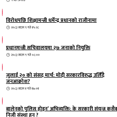
विरोधपछि शिक्षामन्त्री धर्मेन्द्र प्रधानको राजीनामा
२०८३ साउन ९ गते १५:२८
प्रधानमन्त्री सचिवालयमा २७ जनाको नियुक्ति
२०८३ साउन ९ गते ०८:००
जुलाई २० को संसद मार्च: मोदी सरकारविरुद्ध उर्लिंदै
जनआक्रोश?
२०८३ साउन १ गते १७:०१
बालेनको पुलिस होइन’ अभिव्यक्ति: के सरकारी संयन्त्र कसै
निजी संस्था हुन् ?