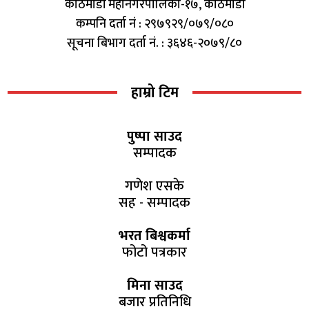
काठमाडौं महानगरपालिका-१७, काठमाडौं
कम्पनि दर्ता नं : २९७९२९/०७९/०८०
सूचना बिभाग दर्ता नं. : ३६४६-२०७९/८०
हाम्रो टिम
पुष्पा साउद
सम्पादक
गणेश एसके
सह - सम्पादक
भरत बिश्वकर्मा
फोटो पत्रकार
मिना साउद
बजार प्रतिनिधि