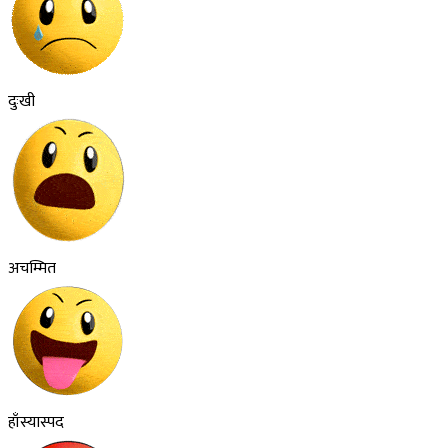
दुःखी
अचम्मित
हाँस्यास्पद