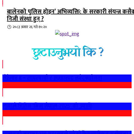
बालेनको पुलिस होइन’ अभिव्यक्ति: के सरकारी संयन्त्र कसै
निजी संस्था हुन् ?
२०८३ असार २६ गते १०:२०
छुटाउनुभयो कि ?
सेप्टेम्बर ८ – लापरबाही र लज्जास्पद संवेदनहीनता
लुनाले जितिन ‘मिस नेपाल-२०२५’ को उपाधि