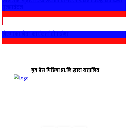
आलमको मुद्दामा उच्च अदालतले गरेको फैसलाविरुद्ध सर्वोच्चमा
पुनरावेदन
नेकपाका नेता-कार्यकर्ता राेपाईमा
युग प्रेस मिडिया प्रा.लि द्धारा सञ्चालित