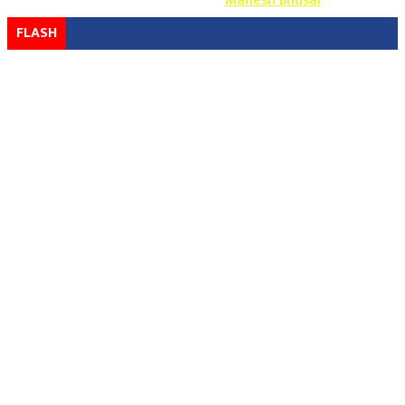
Design & Develop By-
Mahesh Bhusal
FLASH