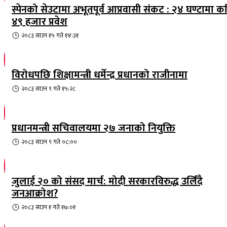
स्पेनको सेउटामा अभूतपूर्व आप्रवासी संकट : २४ घण्टामा क
४९ हजार प्रवेश
२०८३ साउन १५ गते १४:३१
विरोधपछि शिक्षामन्त्री धर्मेन्द्र प्रधानको राजीनामा
२०८३ साउन ९ गते १५:२८
प्रधानमन्त्री सचिवालयमा २७ जनाको नियुक्ति
२०८३ साउन ९ गते ०८:००
जुलाई २० को संसद मार्च: मोदी सरकारविरुद्ध उर्लिंदै
जनआक्रोश?
२०८३ साउन १ गते १७:०१