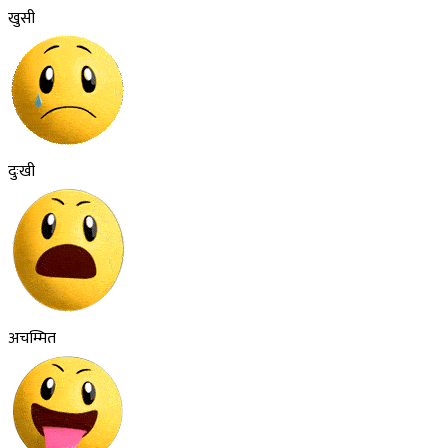
खुसी
दुःखी
अचम्मित