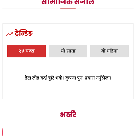
सामाजिक संजाल
ट्रेन्डिङ
२४ घण्टा
यो साता
यो महिना
डेटा लोड गर्दा त्रुटि भयो। कृपया पुन: प्रयास गर्नुहोला।
भर्खरै