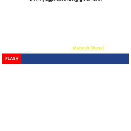
Copyright ©
2026
- युग प्रेस सर्वाधिकार सुरक्षित
Design & Develop By-
Mahesh Bhusal
FLASH