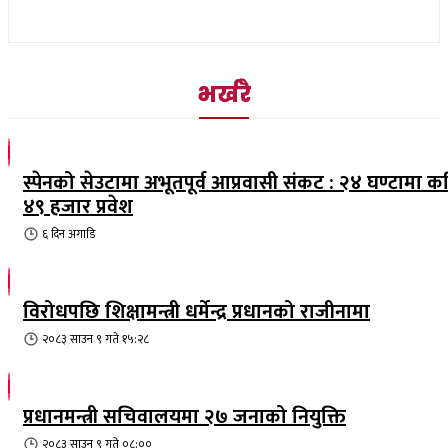
भर्खरै
स्पेनको सेउटामा अभूतपूर्व आप्रवासी संकट : २४ घण्टामा क
४९ हजार प्रवेश
६ दिन
अगाडि
विरोधपछि शिक्षामन्त्री धर्मेन्द्र प्रधानको राजीनामा
२०८३ साउन ९ गते १५:२८
प्रधानमन्त्री सचिवालयमा २७ जनाको नियुक्ति
२०८३ साउन ९ गते ०८:००