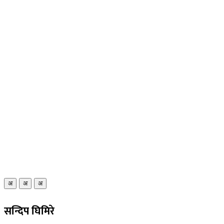
अ
अ
अ
सन्दिप घिमिरे