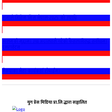
लुनाले जितिन ‘मिस नेपाल-२०२५’ को उपाधि
आलमको मुद्दामा उच्च अदालतले गरेको फैसलाविरुद्ध सर्वोच्चमा
पुनरावेदन
नेकपाका नेता-कार्यकर्ता राेपाईमा
युग प्रेस मिडिया प्रा.लि द्धारा सञ्चालित