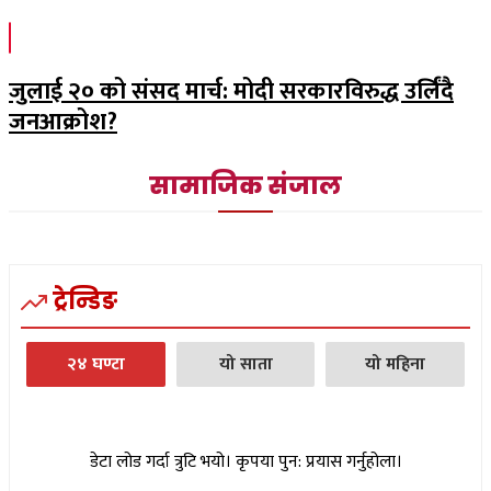
जुलाई २० को संसद मार्च: मोदी सरकारविरुद्ध उर्लिंदै
जनआक्रोश?
सामाजिक संजाल
ट्रेन्डिङ
२४ घण्टा
यो साता
यो महिना
डेटा लोड गर्दा त्रुटि भयो। कृपया पुन: प्रयास गर्नुहोला।