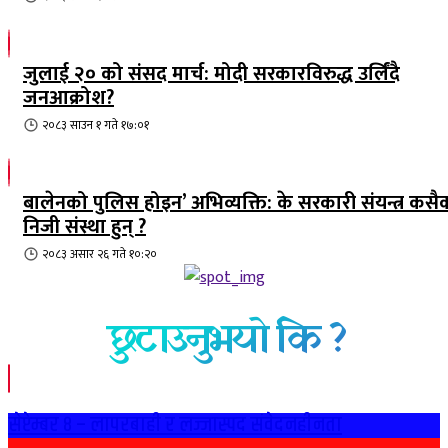
जुलाई २० को संसद मार्च: मोदी सरकारविरुद्ध उर्लिंदै
जनआक्रोश?
२०८३ साउन १ गते १७:०१
बालेनको पुलिस होइन’ अभिव्यक्ति: के सरकारी संयन्त्र कसै
निजी संस्था हुन् ?
२०८३ असार २६ गते १०:२०
छुटाउनुभयो कि ?
सेप्टेम्बर ८ – लापरबाही र लज्जास्पद संवेदनहीनता