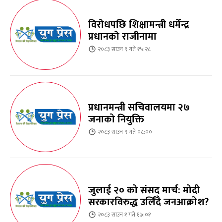
विरोधपछि शिक्षामन्त्री धर्मेन्द्र
प्रधानको राजीनामा
२०८३ साउन ९ गते १५:२८
प्रधानमन्त्री सचिवालयमा २७
जनाको नियुक्ति
२०८३ साउन ९ गते ०८:००
जुलाई २० को संसद मार्च: मोदी
सरकारविरुद्ध उर्लिंदै जनआक्रोश?
२०८३ साउन १ गते १७:०१