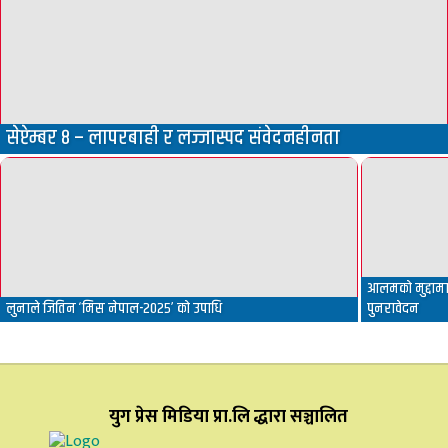
सेप्टेम्बर ८ – लापरबाही र लज्जास्पद संवेदनहीनता
आलमको मुद्दामा 
लुनाले जितिन ‘मिस नेपाल-२०२५’ को उपाधि
पुनरावेदन
युग प्रेस मिडिया प्रा.लि द्धारा सञ्चालित