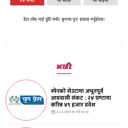
२४ घण्टा
यो साता
यो महिना
डेटा लोड गर्दा त्रुटि भयो। कृपया पुन: प्रयास गर्नुहोला।
भर्खरै
स्पेनको सेउटामा अभूतपूर्व
आप्रवासी संकट : २४ घण्टामा
करिब ४९ हजार प्रवेश
२०८३ साउन १५ गते १४:३१