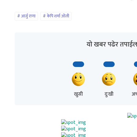
आर्जु राणा
केपि शर्मा ओली
यो खबर पढेर तपाईल
खुसी
दुःखी
अच