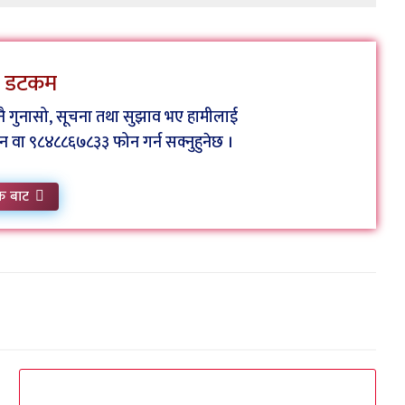
ेस डटकम
कुनै गुनासो, सूचना तथा सुझाव भए हामीलाई
ा ९८४८८६७८३३ फोन गर्न सक्नुहुनेछ ।
क बाट