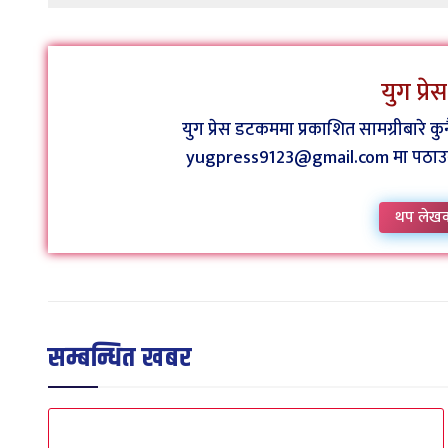
युग प्र
युग प्रेस डटकममा प्रकाशित सामग्रीबारे 
yugpress9123@gmail.com मा पठाउन व
थप लेख
सम्बन्धित खबर